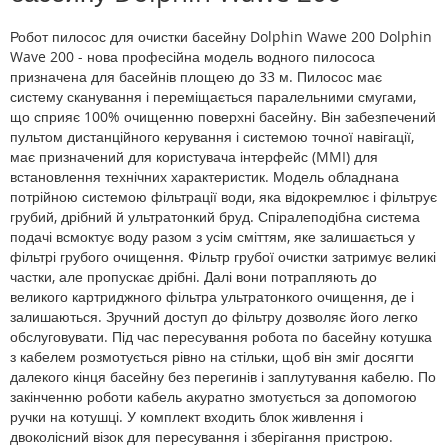
Робот пилосос для очистки басейну Dolphin Wawe 200 Dolphin
Wave 200 - нова професійна модель водного пилососа
призначена для басейнів площею до 33 м. Пилосос має
систему сканування і переміщається паралельними смугами,
що сприяє 100% очищенню поверхні басейну. Він забезпечений
пультом дистанційного керування і системою точної навігації,
має призначений для користувача інтерфейс (MMI) для
встановлення технічних характеристик. Модель обладнана
потрійною системою фільтрації води, яка відокремлює і фільтрує
грубий, дрібний й ультратонкий бруд. Спіралеподібна система
подачі всмоктує воду разом з усім сміттям, яке залишається у
фільтрі грубого очищення. Фільтр грубої очистки затримує великі
частки, але пропускає дрібні. Далі вони потрапляють до
великого картриджного фільтра ультратонкого очищення, де і
залишаються. Зручний доступ до фільтру дозволяє його легко
обслуговувати. Під час пересування робота по басейну котушка
з кабелем розмотується рівно на стільки, щоб він зміг досягти
далекого кінця басейну без перегинів і заплутування кабелю. По
закінченню роботи кабель акуратно змотується за допомогою
ручки на котушці. У комплект входить блок живлення і
двоколісний візок для пересування і зберігання пристрою.