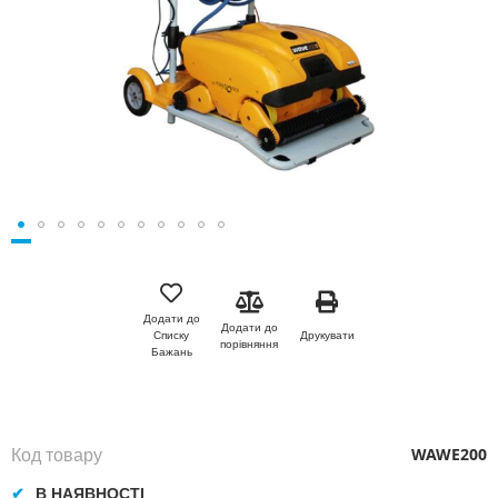
Перейти
до
початку
Додати до
Додати до
галереї
Друкувати
Списку
порівняння
зображень
Бажань
Код товару
WAWE200
В НАЯВНОСТІ