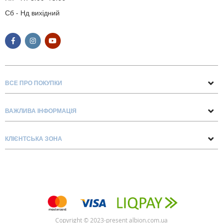
Сб - Нд вихідний
ВСЕ ПРО ПОКУПКИ
Поради та рекомендації
ВАЖЛИВА ІНФОРМАЦІЯ
Про нас
Умови обміну та повернення
Контакти
КЛІЄНТСЬКА ЗОНА
Доставка та оплата
Блог
Обліковий запис
Договір Оферти
Замовлення
Список бажань
Copyright © 2023-present albion.com.ua