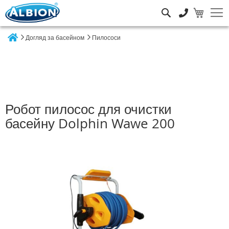
Пошук
Догляд за басейном
Пилососи
Home
Робот пилосос для очистки
басейну Dolphin Wawe 200
Перейти
до
кінця
галереї
зображень