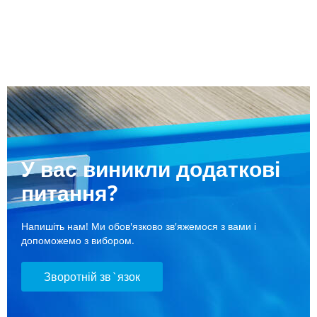
У вас виникли додаткові
питання?
Напишіть нам! Ми обов'язково зв'яжемося з вами і
допоможемо з вибором.
Зворотній зв`язок