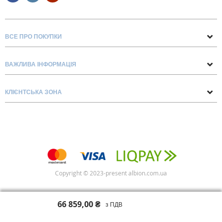
ВСЕ ПРО ПОКУПКИ
Поради та рекомендації
ВАЖЛИВА ІНФОРМАЦІЯ
Про нас
Умови обміну та повернення
Контакти
КЛІЄНТСЬКА ЗОНА
Доставка та оплата
Блог
Обліковий запис
Договір Оферти
Замовлення
Список бажань
Copyright © 2023-present albion.com.ua
66 859,00 ₴
з ПДВ