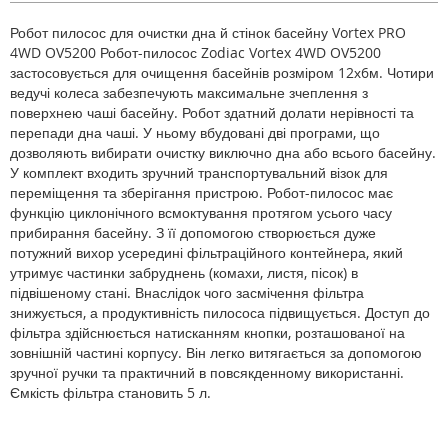
Робот пилосос для очистки дна й стінок басейну Vortex PRO
4WD OV5200 Робот-пилосос Zodiac Vortex 4WD OV5200
застосовується для очищення басейнів розміром 12х6м. Чотири
ведучі колеса забезпечують максимальне зчеплення з
поверхнею чаші басейну. Робот здатний долати нерівності та
перепади дна чаші. У ньому вбудовані дві програми, що
дозволяють вибирати очистку виключно дна або всього басейну.
У комплект входить зручний транспортувальний візок для
переміщення та зберігання пристрою. Робот-пилосос має
функцію циклонічного всмоктування протягом усього часу
прибирання басейну. З її допомогою створюється дуже
потужний вихор усередині фільтраційного контейнера, який
утримує частинки забруднень (комахи, листя, пісок) в
підвішеному стані. Внаслідок чого засмічення фільтра
знижується, а продуктивність пилососа підвищується. Доступ до
фільтра здійснюється натисканням кнопки, розташованої на
зовнішній частині корпусу. Він легко витягається за допомогою
зручної ручки та практичний в повсякденному використанні.
Ємкість фільтра становить 5 л.