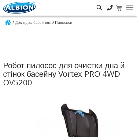
Пошук
Догляд за басейном
Пилососи
Home
Робот пилосос для очистки дна й
стінок басейну Vortex PRO 4WD
OV5200
Перейти
до
кінця
галереї
зображень