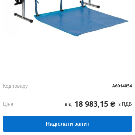
Перейти
до
початку
галереї
зображень
Код товару
А6014054
18 983,15 ₴
Ціна
від
з ПДВ
Надіслати запит