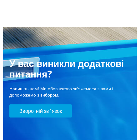
У вас виникли додаткові
питання?
Напишіть нам! Ми обов'язково зв'яжемося з вами і
допоможемо з вибором.
Зворотній зв`язок