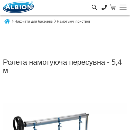
Пошук
Накриття для басейнів
Намотуючі пристрої
Home
Ролета намотуюча пересувна ‐ 5,4
м
Перейти
до
кінця
галереї
зображень