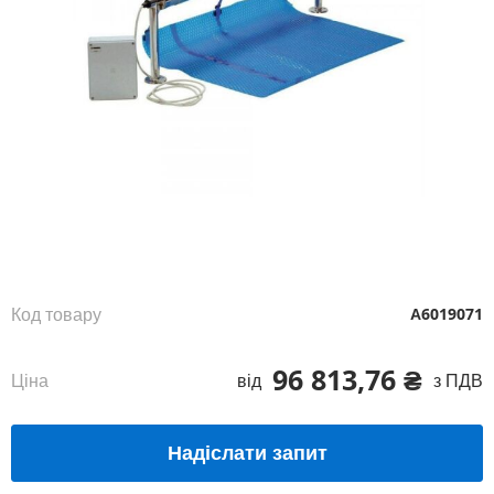
Перейти
до
початку
галереї
зображень
Код товару
А6019071
96 813,76 ₴
Ціна
від
з ПДВ
Надіслати запит