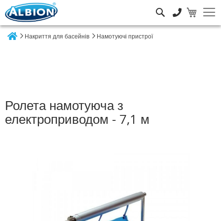
Пошук
Накриття для басейнів
Намотуючі пристрої
Home
Ролета намотуюча з
електроприводом - 7,1 м
Перейти
до
кінця
галереї
зображень