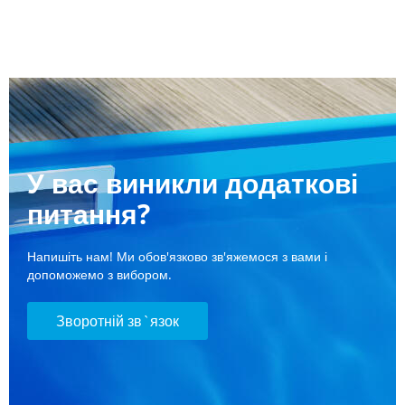
У вас виникли додаткові
питання?
Напишіть нам! Ми обов'язково зв'яжемося з вами і
допоможемо з вибором.
Зворотній зв`язок