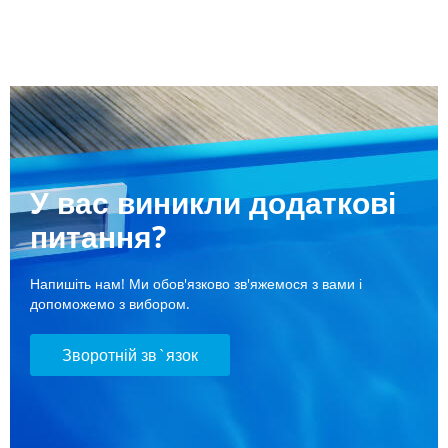
У вас виникли додаткові
питання?
Напишіть нам! Ми обов'язково зв'яжемося з вами і
допоможемо з вибором.
Зворотній зв`язок