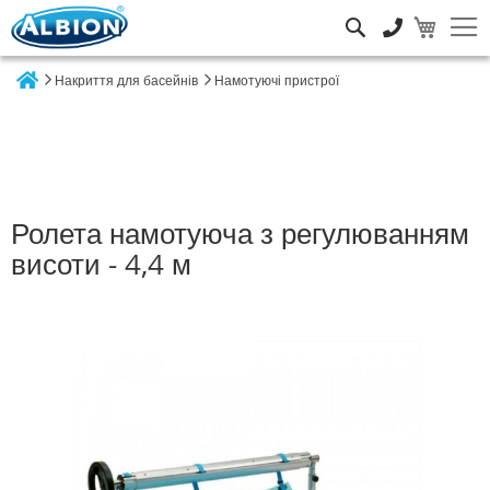
Пошук
Накриття для басейнів
Намотуючі пристрої
Home
Ролета намотуюча з регулюванням
висоти - 4,4 м
Перейти
до
кінця
галереї
зображень