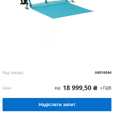
Перейти
до
початку
галереї
зображень
Код товару
А6016044
18 999,50 ₴
Ціна
від
з ПДВ
Надіслати запит