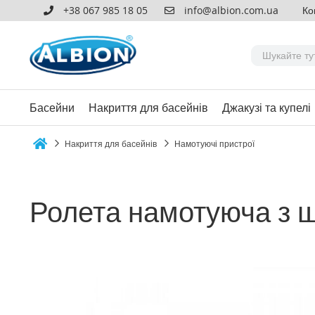
+38 067 985 18 05
info@albion.com.ua
Ко
Басейни
Накриття для басейнів
Джакузі та купелі
Накриття для басейнів
Намотуючі пристрої
Home
Ролета намотуюча з ш
Перейти
до
кінця
галереї