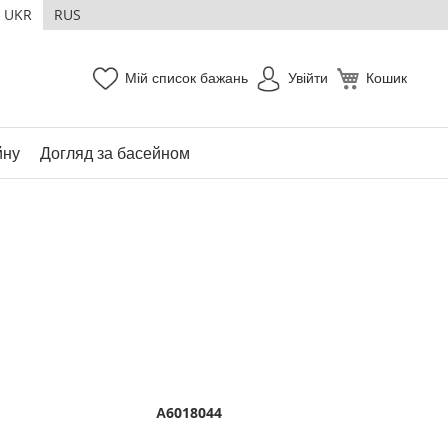
UKR
RUS
Мій список бажань
Увійти
Кошик
йну
Догляд за басейном
А6018044