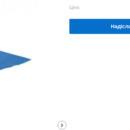
Ціна
Надісл