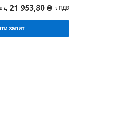
21 953,80 ₴
від
з ПДВ
ати запит