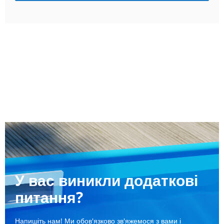
У вас виникли додаткові
питання?
Напишіть нам! Ми обов'язково зв'яжемося з вами і