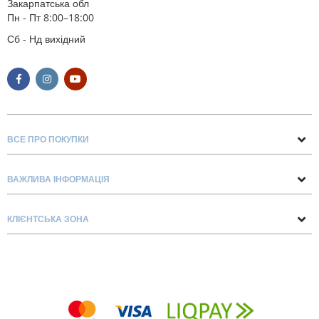
Закарпатська обл
Пн - Пт 8:00–18:00
Сб - Нд вихідний
ВСЕ ПРО ПОКУПКИ
Поради та рекомендації
ВАЖЛИВА ІНФОРМАЦІЯ
Про нас
Умови обміну та повернення
Контакти
КЛІЄНТСЬКА ЗОНА
Доставка та оплата
Блог
Обліковий запис
Договір Оферти
Замовлення
Список бажань