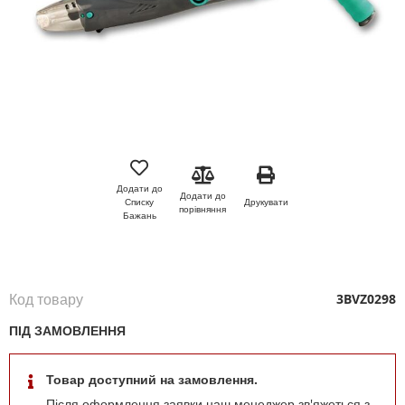
Перейти
до
початку
Додати до
Додати до
галереї
Друкувати
Списку
порівняння
зображень
Бажань
Код товару
3BVZ0298
ПІД ЗАМОВЛЕННЯ
Товар доступний на замовлення.
Після оформлення заявки наш менеджер зв'яжеться з