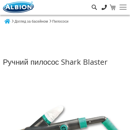
Пошук
Догляд за басейном
Пилососи
Home
Ручний пилосос Shark Blaster
Перейти
до
кінця
галереї
зображень