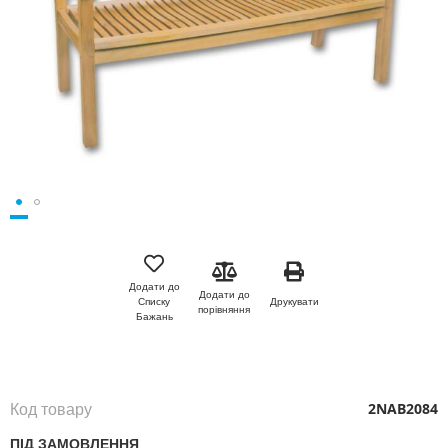
Перейти
до
початку
Додати до
Додати до
галереї
Друкувати
Списку
порівняння
зображень
Бажань
Код товару
2NAB2084
ПІД ЗАМОВЛЕННЯ