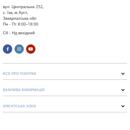
вул. Центральна 252,
с. Іза, м.Хуст,
Закарпатська обл
Пн - Пт 8:00–18:00
Сб - Нд вихідний
ВСЕ ПРО ПОКУПКИ
Поради та рекомендації
ВАЖЛИВА ІНФОРМАЦІЯ
Про нас
Умови обміну та повернення
Контакти
КЛІЄНТСЬКА ЗОНА
Доставка та оплата
Блог
Обліковий запис
Договір Оферти
Замовлення