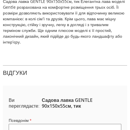
Садова лавка GENTLE 90x150x55cм, тик Елегантна лава моделі
Gentle розрахована на комфортне розміщення трьох осіб. Її
розміри дозволяють використовувати її для відпочинку великою
компанією: в колі сім'ї та друзів. Крім цього, лава має міцну
конструкцію, стійку і зручну, легку в догляді і з тривалим
терміном служби. Ще одним плюсом моделі є її простий,
лаконічний дизайн, який підійде до будь-якого ландшафту або
інтер'єру.
ВІДГУКИ
Ви
Садова лавка GENTLE
переглядаєте:
90x150x55cм, тик
Псевдонім