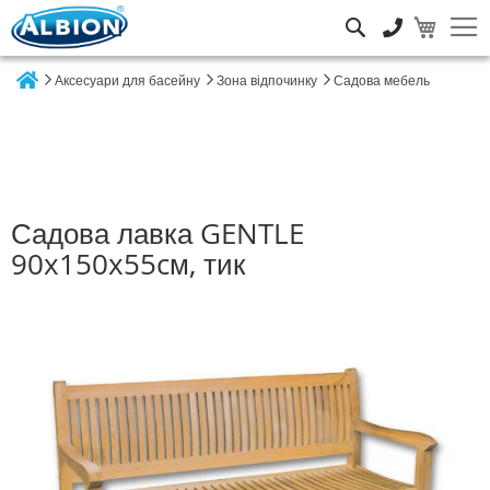
Пошук
Аксесуари для басейну
Зона відпочинку
Садова мебель
Home
Садова лавка GENTLE
90x150x55cм, тик
Перейти
до
кінця
галереї
зображень