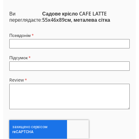
Ви
Садове крісло CAFE LATTE
переглядаєте:
55x46x89см, металева сітка
Псевдонім
Підсумок
Review