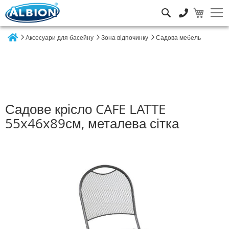
Пошук
Аксесуари для басейну
Зона відпочинку
Садова мебель
Home
Садове крісло CAFE LATTE
55x46x89см, металева сітка
Перейти
до
кінця
галереї
зображень