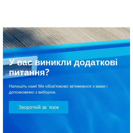
У вас виникли додаткові
питання?
Напишіть нам! Ми обов'язково зв'яжемося з вами і
допоможемо з вибором.
Зворотній зв`язок