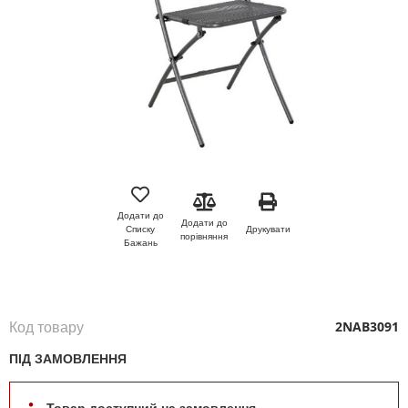
Перейти
до
початку
Додати до
Додати до
галереї
Друкувати
Списку
порівняння
зображень
Бажань
Код товару
2NAB3091
ПІД ЗАМОВЛЕННЯ
Товар доступний на замовлення.