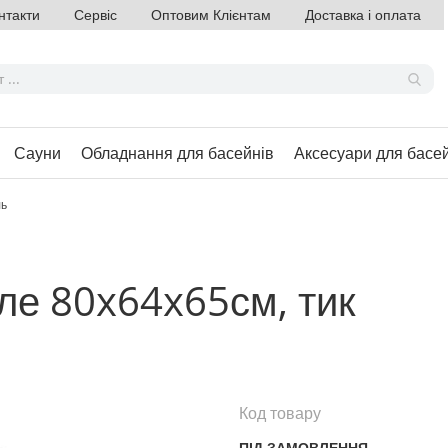
нтакти
Сервіс
Оптовим Клієнтам
Доставка і оплата
Сауни
Обладнання для басейнів
Аксесуари для басе
ль
іле 80x64x65см, тик
Код товару
ПІД ЗАМОВЛЕННЯ