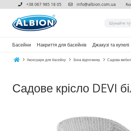
+38 067 985 18 05
info@albion.com.ua
Ко
Басейни
Накриття для басейнів
Джакузі та купелі
Аксесуари для басейну
Зона відпочинку
Садова мебе
Home
Садове крісло DEVI б
Перейти
до
кінця
галереї