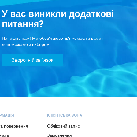
У вас виникли додаткові
питання?
Напишіть нам! Ми обов'язково зв'яжемося з вами і
допоможемо з вибором.
Зворотній зв`язок
РМАЦІЯ
КЛІЄНТСЬКА ЗОНА
та повернення
Обліковий запис
плата
Замовлення