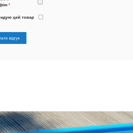
фію
ендую цей товар
ати відгук