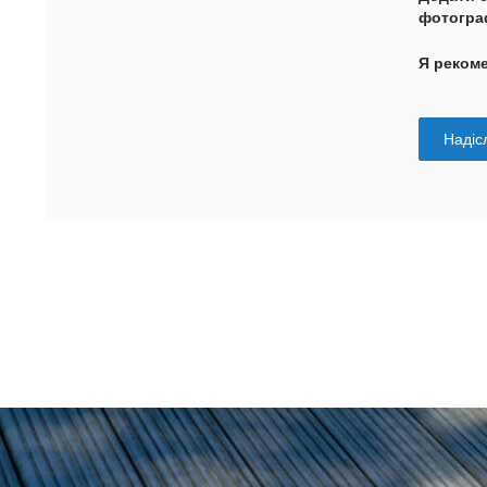
фотогра
Я реком
Надісл