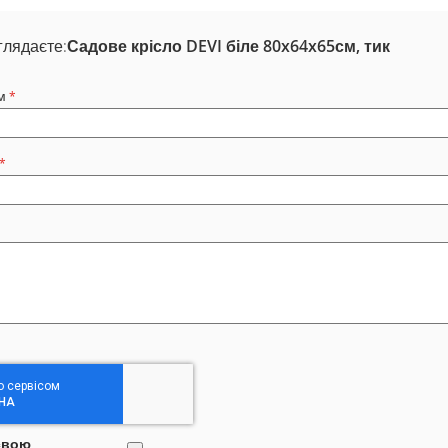
глядаєте:
Садове крісло DEVI біле 80x64x65см, тик
м
свою