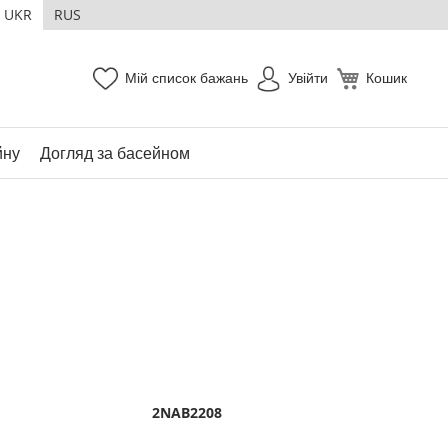
UKR
RUS
Мій список бажань
Увійти
Кошик
йну
Догляд за басейном
2NAB2208