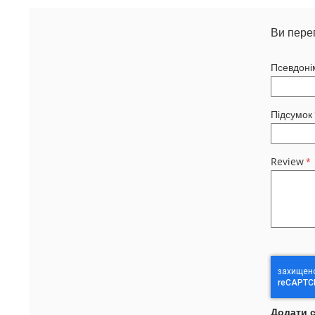
Ви пере
Псевдоні
Підсумок
Review
Додати 