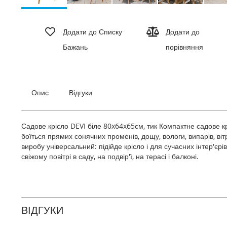
Перейти
до
Додати до Списку
Додати до
початку
Бажань
порівняння
галереї
зображень
Опис
Відгуки
Садове крісло DEVI біле 80x64x65см, тик Компактне садове кр
боїться прямих сонячних променів, дощу, вологи, випарів, ві
виробу універсальний: підійде крісло і для сучасних інтер'єрів
свіжому повітрі в саду, на подвір'ї, на терасі і балконі.
ВІДГУКИ