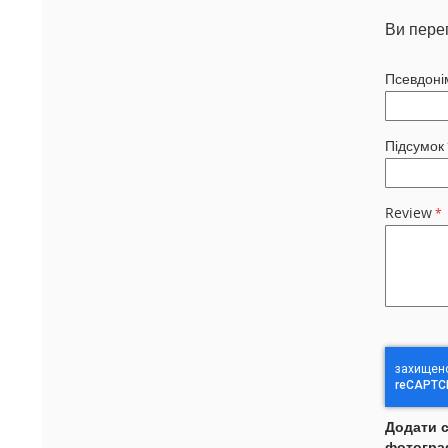
Ви пере
Псевдоні
Підсумок
Review
Додати 
фотогра