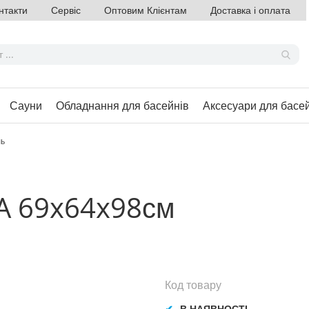
нтакти
Сервіс
Оптовим Клієнтам
Доставка і оплата
Сауни
Обладнання для басейнів
Аксесуари для басе
ль
A 69x64x98см
Код товару
В НАЯВНОСТІ