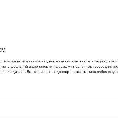
см
OSA може похизуватися надлегкою алюмінієвою конструкцією, яка зр
ть ідеальний відпочинок як на свіжому повітрі, так і всередині при
аконічний дизайн. Багатошарова водонепроникна тканина забезпечує