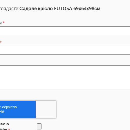
глядаєте:
Садове крісло FUTOSA 69x64x98см
м
свою
фію