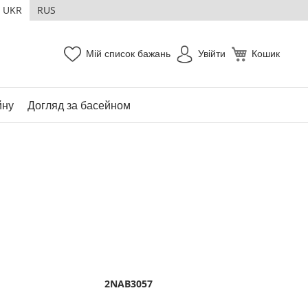
UKR
RUS
Мій список бажань
Увійти
Кошик
йну
Догляд за басейном
2NAB3057