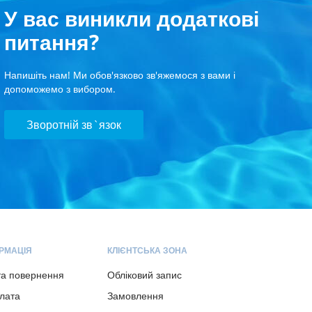
У вас виникли додаткові
питання?
Напишіть нам! Ми обов'язково зв'яжемося з вами і
допоможемо з вибором.
Зворотній зв`язок
РМАЦІЯ
КЛІЄНТСЬКА ЗОНА
та повернення
Обліковий запис
плата
Замовлення