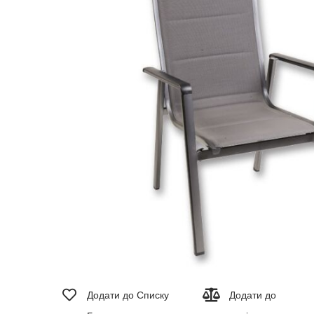
зображень
Перейти
до
Додати до Списку
Додати до
початку