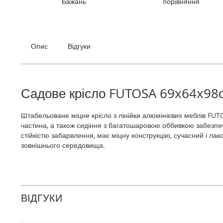
Бажань
порівняння
галереї
зображень
Опис
Відгуки
Садове крісло FUTOSA 69x64x98
Штабельоване міцне крісло з лінійки алюмінієвих меблів FUT
частина, а також сидіння з багатошаровою оббивкою забезпечую
стійкістю забарвлення, має міцну конструкцію, сучасний і л
зовнішнього середовища.
ВІДГУКИ