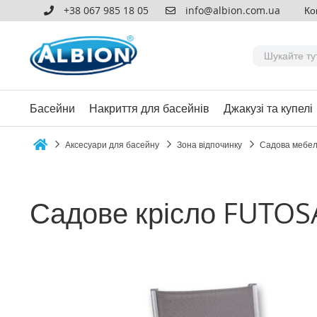
+38 067 985 18 05
info@albion.com.ua
Ко
Басейни
Накриття для басейнів
Джакузі та купелі
Аксесуари для басейну
Зона відпочинку
Садова мебе
Home
Садове крісло FUTOS
Перейти
до
кінця
галереї