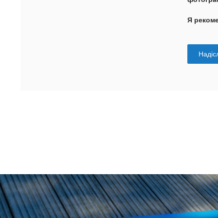
Я реком
Надісл