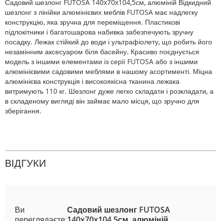
Садовий шезлонг FUTOSA 140x70x104,5см, алюміній Відкидний
шезлонг з лінійки алюмінієвих меблів FUTOSA має надлегку
конструкцію, яка зручна для переміщення. Пластикові
підлокітники і багатошарова набивка забезпечують зручну
посадку. Лежак стійкий до води і ультрафіолету, що робить його
незамінним аксесуаром біля басейну. Красиво поєднується
модель з іншими елементами із серії FUTOSA або з іншими
алюмінієвими садовими меблями в нашому асортименті. Міцна
алюмінієва конструкція і високоякісна тканина лежака
витримують 110 кг. Шезлонг дуже легко складати і розкладати, а
в складеному вигляді він займає мало місця, що зручно для
зберігання.
ВІДГУКИ
Ви
Садовий шезлонг FUTOSA
переглядаєте:
140x70x104,5см, алюміній