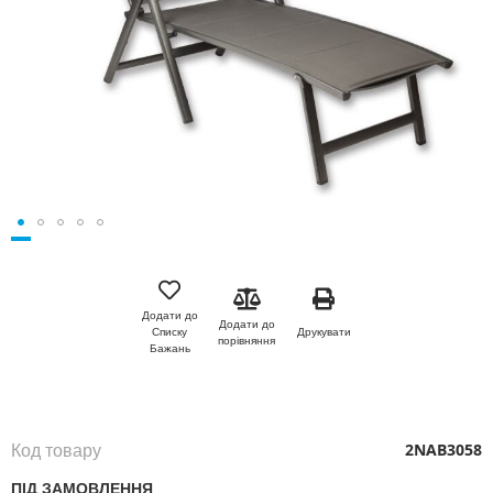
Перейти
до
початку
Додати до
Додати до
галереї
Друкувати
Списку
порівняння
зображень
Бажань
Код товару
2NAB3058
ПІД ЗАМОВЛЕННЯ