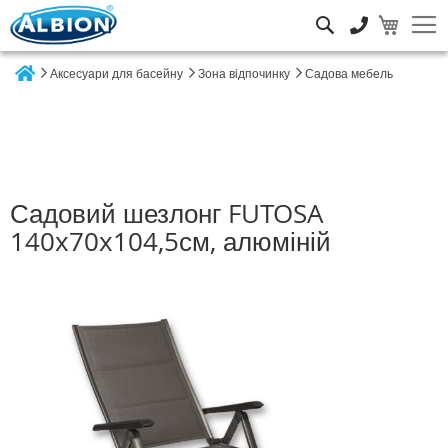
Пошук
Аксесуари для басейну
Зона відпочинку
Садова мебель
Home
Садовий шезлонг FUTOSA
140x70x104,5см, алюміній
Перейти
до
кінця
галереї
зображень