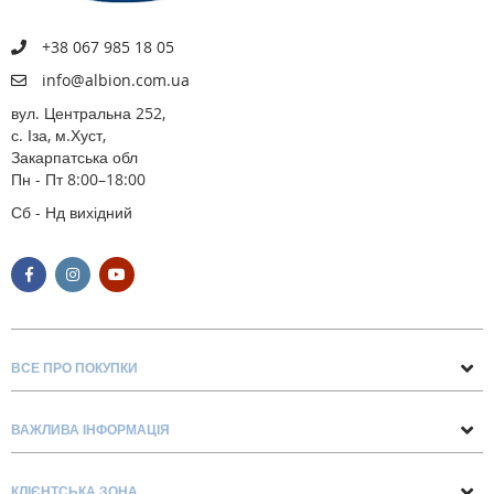
+38 067 985 18 05
info@albion.com.ua
вул. Центральна 252,
с. Іза, м.Хуст,
Закарпатська обл
Пн - Пт 8:00–18:00
Сб - Нд вихідний
ВСЕ ПРО ПОКУПКИ
Поради та рекомендації
ВАЖЛИВА ІНФОРМАЦІЯ
Про нас
Умови обміну та повернення
Контакти
КЛІЄНТСЬКА ЗОНА