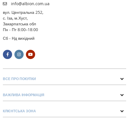
info@albion.com.ua
вул. Центральна 252,
с. Іза, м.Хуст,
Закарпатська обл
Пн - Пт 8:00–18:00
Сб - Нд вихідний
ВСЕ ПРО ПОКУПКИ
Поради та рекомендації
ВАЖЛИВА ІНФОРМАЦІЯ
Про нас
Умови обміну та повернення
Контакти
КЛІЄНТСЬКА ЗОНА
Доставка та оплата
Блог
Обліковий запис
Договір Оферти
Замовлення