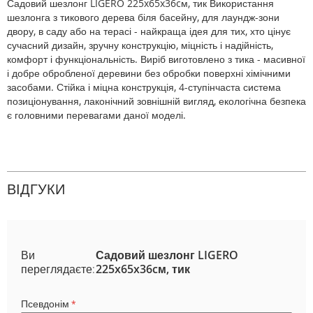
Садовий шезлонг LIGERO 225x65x36cм, тик Використання
шезлонга з тикового дерева біля басейну, для лаундж-зони
двору, в саду або на терасі - найкраща ідея для тих, хто цінує
сучасний дизайн, зручну конструкцію, міцність і надійність,
комфорт і функціональність. Виріб виготовлено з тика - масивної
і добре обробленої деревини без обробки поверхні хімічними
засобами. Стійка і міцна конструкція, 4-ступінчаста система
позиціонування, лаконічний зовнішній вигляд, екологічна безпека
є головними перевагами даної моделі.
ВІДГУКИ
Ви
Садовий шезлонг LIGERO
переглядаєте:
225x65x36cм, тик
Псевдонім