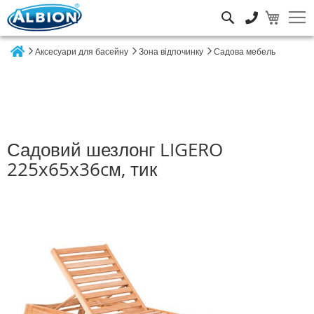
Пошук
Аксесуари для басейну
Зона відпочинку
Садова мебель
Home
Садовий шезлонг LIGERO
225x65x36cм, тик
Перейти
до
кінця
галереї
зображень