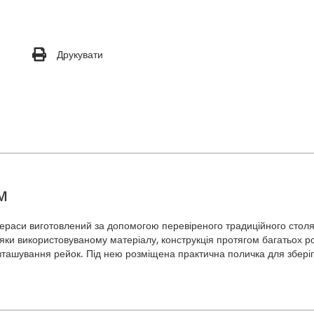
Друкувати
м
 тераси виготовлений за допомогою перевіреного традиційного столяр
яки використовуваному матеріалу, конструкція протягом багатьох р
озташування рейок. Під нею розміщена практична поличка для збері