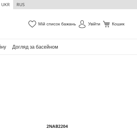
UKR
RUS
Мій список бажань
Увійти
Кошик
йну
Догляд за басейном
2NAB2204