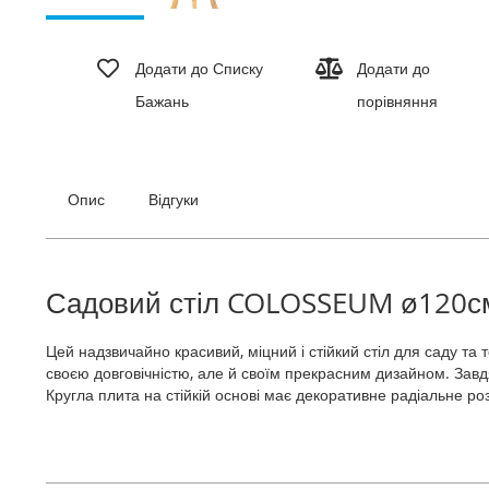
Перейти
до
Додати до Списку
Додати до
початку
Бажань
порівняння
галереї
зображень
Опис
Відгуки
Садовий стіл COLOSSEUM ø120с
Цей надзвичайно красивий, міцний і стійкий стіл для саду та
своєю довговічністю, але й своїм прекрасним дизайном. Завд
Кругла плита на стійкій основі має декоративне радіальне р