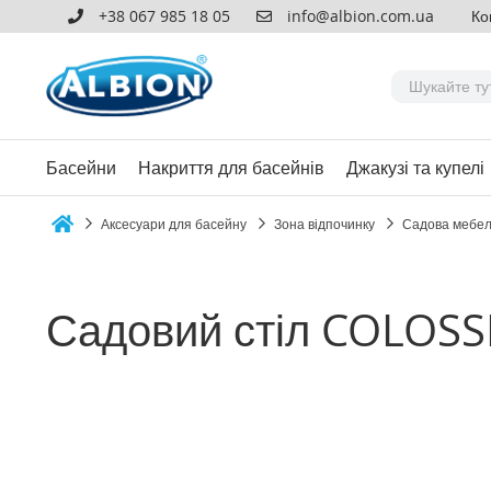
+38 067 985 18 05
info@albion.com.ua
Ко
Басейни
Накриття для басейнів
Джакузі та купелі
Аксесуари для басейну
Зона відпочинку
Садова мебе
Home
Садовий стіл COLOS
Перейти
до
кінця
галереї