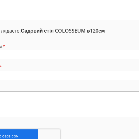
глядаєте:
Садовий стіл COLOSSEUM ø120см
м