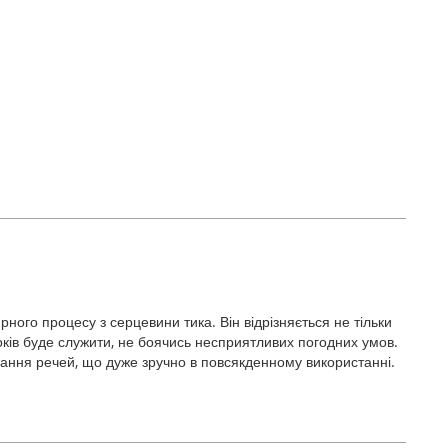
ного процесу з серцевини тика. Він відрізняється не тільки
оків буде служити, не боячись несприятливих погодних умов.
гання речей, що дуже зручно в повсякденному використанні.