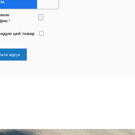
свою
фію
ендую цей товар
ати відгук