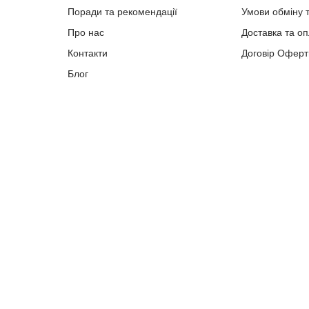
Поради та рекомендації
Умови обміну 
Про нас
Доставка та о
Контакти
Договір Оферт
Блог
Copyright © 2023-present albion.com.ua