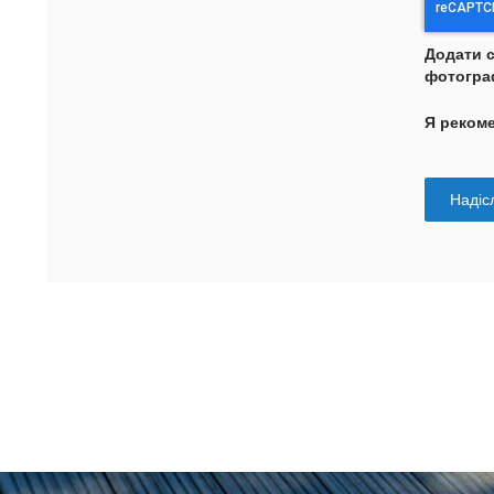
Додати 
фотогра
Я реком
Надісл