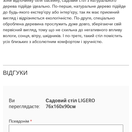
зони відпочинку біля басейну, садовий стіл з натурального
дерева підійде ідеально. По-перше, натуральне дерево підійде
до будь-якого екстер'єру або інтер'єру, так як має приємний
вигляд і відрізняється екологічністю. По-друге, спеціально
оброблена деревина прослужить дуже довго, зберігаючи свій
первісний вигляд, тому що не схильна до негативного впливу
вологи, сонця, вітру, шкідників. І по-третє, такий стіл помістить
усіх близьких з абсолютним комфортом і зручністю.
ВІДГУКИ
Ви
Садовий стіл LIGERO
переглядаєте:
76x160x90см
Псевдонім