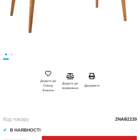
Перейти
до
початку
Додати до
Додати до
галереї
Друкувати
Списку
порівняння
зображень
Бажань
Код товару
2NAB2220
В НАЯВНОСТІ