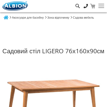
Пошук
Аксесуари для басейну
Зона відпочинку
Садова мебель
Home
Садовий стіл LIGERO 76x160x90см
Перейти
до
кінця
галереї
зображень