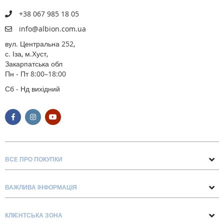
+38 067 985 18 05
info@albion.com.ua
вул. Центральна 252,
с. Іза, м.Хуст,
Закарпатська обл
Пн - Пт 8:00–18:00
Сб - Нд вихідний
ВСЕ ПРО ПОКУПКИ
Поради та рекомендації
ВАЖЛИВА ІНФОРМАЦІЯ
Про нас
Умови обміну та повернення
Контакти
КЛІЄНТСЬКА ЗОНА
Доставка та оплата
Блог