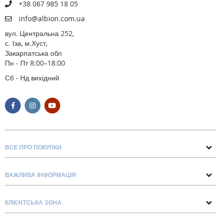
+38 067 985 18 05
info@albion.com.ua
вул. Центральна 252,
с. Іза, м.Хуст,
Закарпатська обл
Пн - Пт 8:00–18:00
Сб - Нд вихідний
ВСЕ ПРО ПОКУПКИ
Поради та рекомендації
ВАЖЛИВА ІНФОРМАЦІЯ
Про нас
Умови обміну та повернення
Контакти
КЛІЄНТСЬКА ЗОНА
Доставка та оплата
Блог
Обліковий запис
Договір Оферти