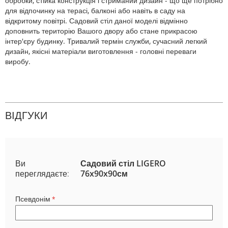
обробки, стійка конструкція і стриманий дизайн - що ще потрібно
для відпочинку на терасі, балконі або навіть в саду на
відкритому повітрі. Садовий стіл даної моделі відмінно
доповнить територію Вашого двору або стане прикрасою
інтер'єру будинку. Тривалий термін служби, сучасний легкий
дизайн, якісні матеріали виготовлення - головні переваги
виробу.
ВІДГУКИ
Ви
Садовий стіл LIGERO
переглядаєте:
76x90x90см
Псевдонім