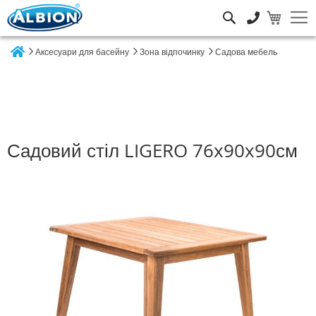
Пошук
Аксесуари для басейну
Зона відпочинку
Садова мебель
Home
Садовий стіл LIGERO 76x90x90см
Перейти
до
кінця
галереї
зображень