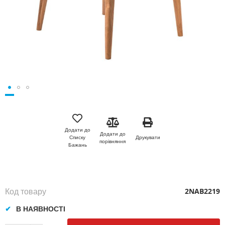
Перейти
до
початку
Додати до
Додати до
галереї
Друкувати
Списку
порівняння
зображень
Бажань
Код товару
2NAB2219
В НАЯВНОСТІ