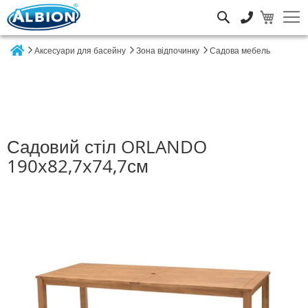
Пошук
Аксесуари для басейну
Зона відпочинку
Садова мебель
Home
Садовий стіл ORLANDO
190x82,7x74,7см
Перейти
до
кінця
галереї
зображень