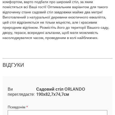
комфортом, варто подбати про широкий стіл, за яким
помістяться всі Ваші гості! Оптимальним варіантом для такого
відпочинку стане садовий стіл завдовжки майже два метри!
Виготовлений з натуральної деревини екзотичного евкаліпта,
цей стіл відрізняється не тільки міцністю, але і красивим
природним відтінком. Розмістіть його до території Вашого саду,
двору, тераси, всередині альтанки, щоб мати можливість
насолоджуватися часом, проведеним в колі найближчих.
ВІДГУКИ
Ви
Садовий стіл ORLANDO
переглядаєте:
190x82,7x74,7см
Псевдонім