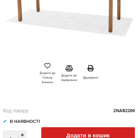
Перейти
до
початку
Додати до
Додати до
галереї
Друкувати
Списку
порівняння
зображень
Бажань
Код товару
2NAB2200
В НАЯВНОСТІ
Додати в кошик