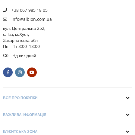
+38 067 985 18 05
info@albion.com.ua
вул. Центральна 252,
с. Іза, м.Хуст,
Закарпатська обл
Пн - Пт 8:00–18:00
Сб - Нд вихідний
ВСЕ ПРО ПОКУПКИ
Поради та рекомендації
ВАЖЛИВА ІНФОРМАЦІЯ
Про нас
Умови обміну та повернення
Контакти
КЛІЄНТСЬКА ЗОНА
Доставка та оплата
Блог