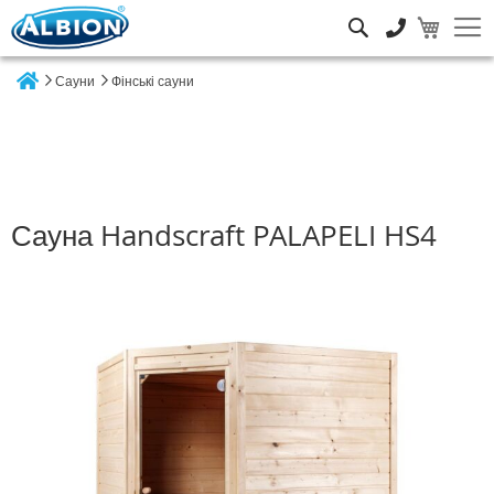
Пошук
Сауни
Фінські сауни
Home
Сауна Handscraft PALAPELI HS4
Перейти
до
кінця
галереї
зображень