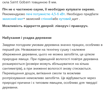
скла Saint Gobain товщиною 8 мм.
Піч не є частиною сауни, її необхідно купувати окремо.
Рекомендуємо
печі потужністю 4,5-6 кВт
. Необхідно придбати
захисний мат
+ захисний
стінний
або
кутовий
щит .
Можливість відкриття дверей: ліворуч і праворуч.
Набухання і усадка деревини
Завдяки погодним умовам деревина значно працює, особливо в
перший рік. Незважаючи на технічну сушку і належне
збереження деревини, цього не можна запобігти, це цілком
природне явище. При підвищеній вологості повітря деревина
розширюється (розміри можуть збільшуватися на кілька
сантиметрів), а при зниженні вологості знову стискається.
Переміщення дощок, витікання смоли та можливе
розтріскування неможливо запобігти. Це відбувається через
природні причини і є типовим явищем, особливо для твердої
деревини.