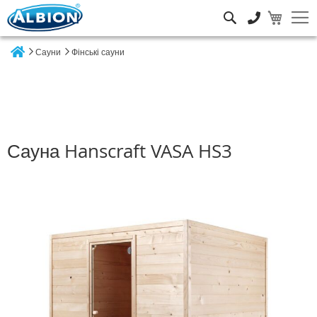
Пошук
Сауни
Фінські сауни
Home
Сауна Hanscraft VASA HS3
Перейти
до
кінця
галереї
зображень