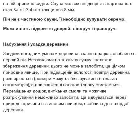
на ній приємно сидіти. Сауна має скляні двері із загартованого
скла Saint Gobain товщиною 8 мм.
Піч не є частиною сауни, її необхідно купувати окремо.
Можливість відкриття дверей: ліворуч і праворуч.
Набухання і усадка деревини
Завдяки погодним умовам деревина значно працює, особливо в
перший рік. Незважаючи на технічну сушку і належне
збереження деревини, цього не можна запобігти, це цілком
природне явище. При підвищеній вологості повітря деревина
розширюється (розміри можуть збільшуватися на кілька
сантиметрів), а при зниженні вологості знову стискається.
Переміщення дощок, витікання смоли та можливе
розтріскування неможливо запобігти. Це відбувається через
природні причини і є типовим явищем, особливо для твердої
деревини.