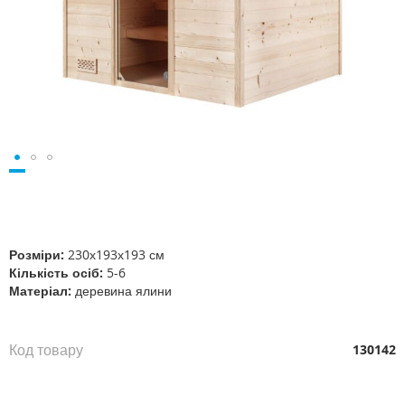
Перейти
до
початку
галереї
Розміри:
230х193х193 см
зображень
Кількість осіб:
5-6
Матеріал:
деревина ялини
Код товару
130142