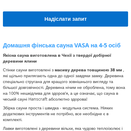
Надіслати запит
Домашня фінська сауна VASA на 4-5 осіб
Якісна сауна виготовлена ​​в Чехії з твердої добірної
деревини ялини
Стінки сауни виготовлені з
масиву дерева товщиною 38 мм
,
які щільно прилягають одна до одної завдяки замку. Деревина
спеціально стругана для кращого зовнішнього вигляду та
більшої довговічності. Деревина нічим не оброблена, тому вона
на 100% нешкідлива для здоров'я, а це означає, що сауна в
чеській сауні Hanscraft абсолютно здорова!
Збірка сауни проста і швидка - модульна система. Ніяких
додаткових інструментів не потрібно, все необхідне є в
комплекті.
Лавки виготовлені з деревини вільхи, яка чудово теплоізолює і