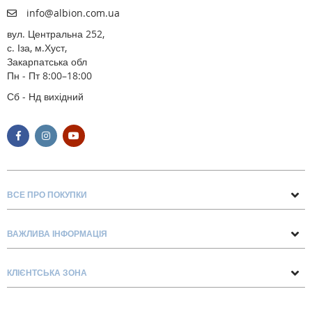
info@albion.com.ua
вул. Центральна 252,
с. Іза, м.Хуст,
Закарпатська обл
Пн - Пт 8:00–18:00
Сб - Нд вихідний
ВСЕ ПРО ПОКУПКИ
Поради та рекомендації
ВАЖЛИВА ІНФОРМАЦІЯ
Про нас
Умови обміну та повернення
Контакти
КЛІЄНТСЬКА ЗОНА
Доставка та оплата
Блог
Обліковий запис
Договір Оферти