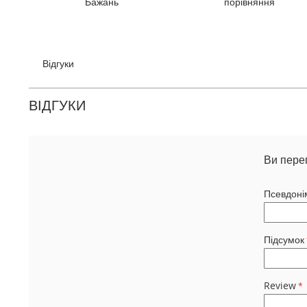
Бажань
порівняння
галереї
зображень
Відгуки
ВІДГУКИ
Ви пере
Псевдоні
Підсумок
Review