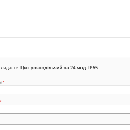
глядаєте:
Щит розподільчий на 24 мод. IP65
м