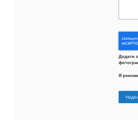
Додати 
фотогра
Я реком
Надісл