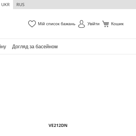
UKR
RUS
Мій список бажань
Увійти
Кошик
йну
Догляд за басейном
VE212DN