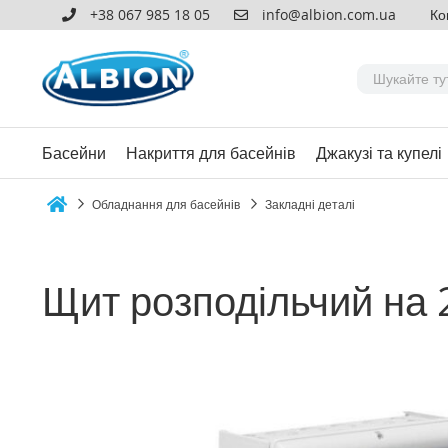
+38 067 985 18 05
info@albion.com.ua
Ко
Басейни
Накриття для басейнів
Джакузі та купелі
Обладнання для басейнів
Закладні деталі
Home
Щит розподільчий на 
Перейти
до
кінця
галереї