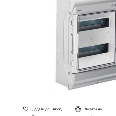
зображень
Перейти
до
Додати до Списку
Додати до
початку