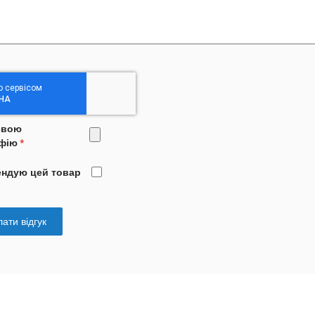
свою
фію
ендую цей товар
ати відгук