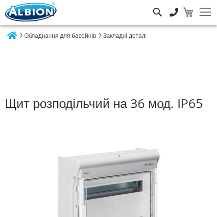
Пошук
Обладнання для басейнів
Закладні деталі
Home
Щит розподільчий на 36 мод. IP65
Перейти
до
кінця
галереї
зображень