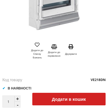
Перейти
до
початку
Додати до
Додати до
галереї
Друкувати
Списку
порівняння
зображень
Бажань
Код товару
VE218DN
В НАЯВНОСТІ
Додати в кошик