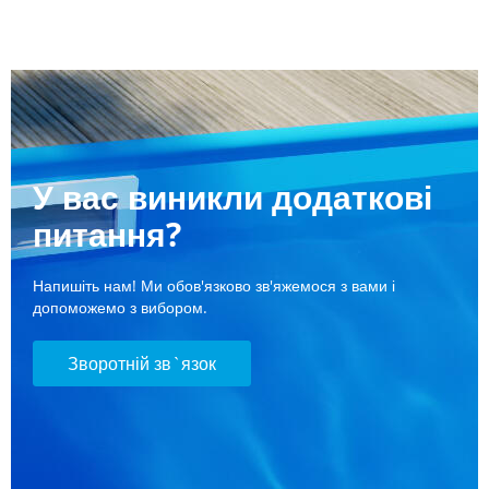
У вас виникли додаткові
питання?
Напишіть нам! Ми обов'язково зв'яжемося з вами і
допоможемо з вибором.
Зворотній зв`язок