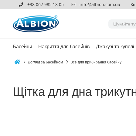
+38 067 985 18 05
info@albion.com.ua
Ко
Басейни
Накриття для басейнів
Джакузі та купелі
Догляд за басейном
Все для прибирання басейну
Home
Щітка для дна трикут
Перейти
до
кінця
галереї