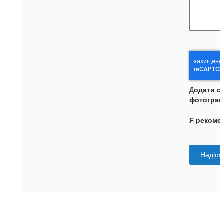
Додати 
фотогра
Я реком
Надісл