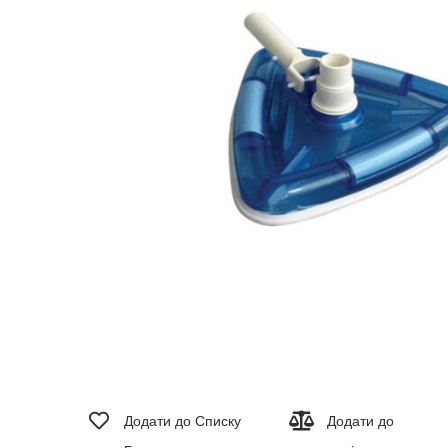
зображень
Перейти
до
Додати до Списку
Додати до
початку