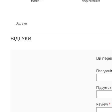
Бажань
порівняння
галереї
зображень
Відгуки
ВІДГУКИ
Ви пере
Псевдоні
Підсумок
Review