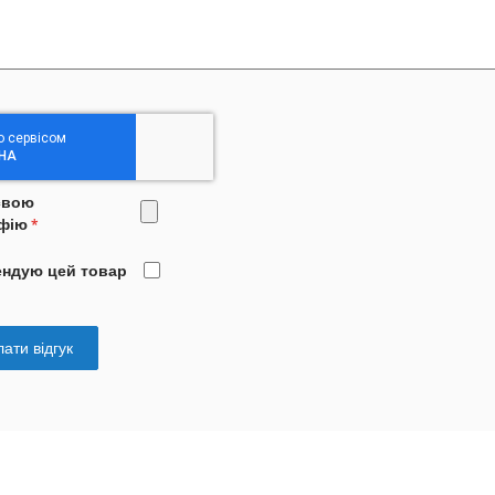
свою
фію
ендую цей товар
ати відгук