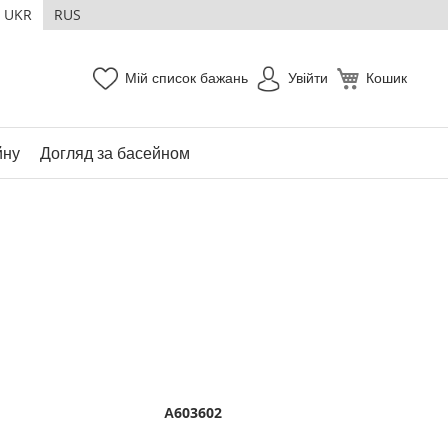
UKR
RUS
Мій список бажань
Увійти
Кошик
йну
Догляд за басейном
А603602