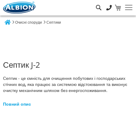
Пошук
Очисні споруди
Септики
Home
Септик J-2
Септик - це ємність для очищення побутових і господарських
стічних вод, яка працює за системою відстоювання та виконує
очистку механічним шляхом без енергоспоживання.
Повний опис
Перейти
до