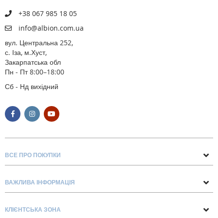
+38 067 985 18 05
info@albion.com.ua
вул. Центральна 252,
с. Іза, м.Хуст,
Закарпатська обл
Пн - Пт 8:00–18:00
Сб - Нд вихідний
ВСЕ ПРО ПОКУПКИ
Поради та рекомендації
ВАЖЛИВА ІНФОРМАЦІЯ
Про нас
Умови обміну та повернення
Контакти
КЛІЄНТСЬКА ЗОНА
Доставка та оплата
Блог