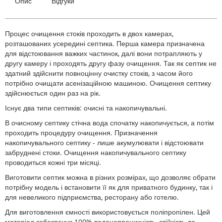
Опис
Відгуки
Процес очищення стоків проходить в двох камерах,
розташованих усередині септика. Перша камера призначена
для відстоювання важких частинок, далі вони потрапляють у
другу камеру і проходять другу фазу очищення. Так як септик не
здатний здійснити повноцінну очистку стоків, з часом його
потрібно очищати асенізаційною машиною. Очищення септику
здійснюється один раз на рік.
Існує два типи септиків: очисні та накопичувальні.
В очисному септику стічна вода спочатку накопичується, а потім
проходить процедуру очищення. Призначення
накопичувального септику - лише акумулювати і відстоювати
забруднені стоки. Очищення накопичувального септику
проводиться кожні три місяці.
Виготовити септик можна в різних розмірах, що дозволяє обрати
потрібну модель і встановити її як для приватного будинку, так і
для невеликого підприємства, ресторану або готелю.
Для виготовлення ємності використовується поліпропілен. Цей
матеріал забезпечує 100% водонепроникність, стійкість до