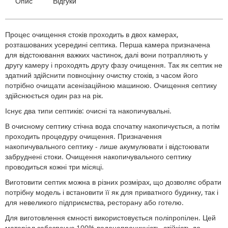
Опис
Відгуки
Процес очищення стоків проходить в двох камерах,
розташованих усередині септика. Перша камера призначена
для відстоювання важких частинок, далі вони потрапляють у
другу камеру і проходять другу фазу очищення. Так як септик не
здатний здійснити повноцінну очистку стоків, з часом його
потрібно очищати асенізаційною машиною. Очищення септику
здійснюється один раз на рік.
Існує два типи септиків: очисні та накопичувальні.
В очисному септику стічна вода спочатку накопичується, а потім
проходить процедуру очищення. Призначення
накопичувального септику - лише акумулювати і відстоювати
забруднені стоки. Очищення накопичувального септику
проводиться кожні три місяці.
Виготовити септик можна в різних розмірах, що дозволяє обрати
потрібну модель і встановити її як для приватного будинку, так і
для невеликого підприємства, ресторану або готелю.
Для виготовлення ємності використовується поліпропілен. Цей
матеріал забезпечує 100% водонепроникність, стійкість до