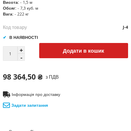
Висота
: - 1,5 м
Обсяг
: - 7,3 куб. м
Вага
: - 222 кг
Код товару
J-4
В НАЯВНОСТІ
Додати в кошик
98 364,50 ₴
з ПДВ
Інформація про доставку
Задати запитання