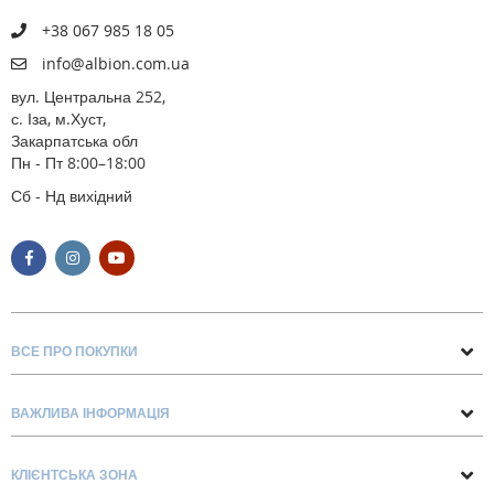
+38 067 985 18 05
info@albion.com.ua
вул. Центральна 252,
с. Іза, м.Хуст,
Закарпатська обл
Пн - Пт 8:00–18:00
Сб - Нд вихідний
ВСЕ ПРО ПОКУПКИ
Поради та рекомендації
ВАЖЛИВА ІНФОРМАЦІЯ
Про нас
Умови обміну та повернення
Контакти
КЛІЄНТСЬКА ЗОНА
Доставка та оплата
Блог