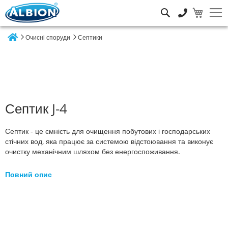
Пошук
Очисні споруди
Септики
Home
Септик J-4
Септик - це ємність для очищення побутових і господарських
стічних вод, яка працює за системою відстоювання та виконує
очистку механічним шляхом без енергоспоживання.
Повний опис
Перейти
до