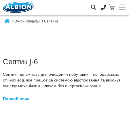
Пошук
Очисні споруди
Септики
Home
Септик J-6
Септик - це ємність для очищення побутових і господарських
стічних вод, яка працює за системою відстоювання та виконує
очистку механічним шляхом без енергоспоживання.
Повний опис
Перейти
до