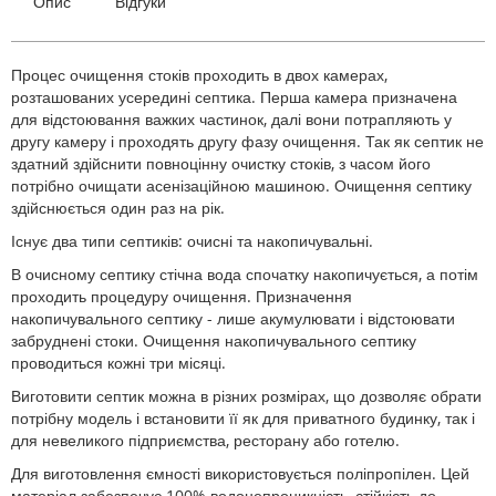
Опис
Відгуки
Процес очищення стоків проходить в двох камерах,
розташованих усередині септика. Перша камера призначена
для відстоювання важких частинок, далі вони потрапляють у
другу камеру і проходять другу фазу очищення. Так як септик не
здатний здійснити повноцінну очистку стоків, з часом його
потрібно очищати асенізаційною машиною. Очищення септику
здійснюється один раз на рік.
Існує два типи септиків: очисні та накопичувальні.
В очисному септику стічна вода спочатку накопичується, а потім
проходить процедуру очищення. Призначення
накопичувального септику - лише акумулювати і відстоювати
забруднені стоки. Очищення накопичувального септику
проводиться кожні три місяці.
Виготовити септик можна в різних розмірах, що дозволяє обрати
потрібну модель і встановити її як для приватного будинку, так і
для невеликого підприємства, ресторану або готелю.
Для виготовлення ємності використовується поліпропілен. Цей
матеріал забезпечує 100% водонепроникність, стійкість до