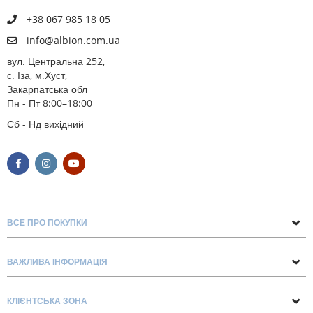
+38 067 985 18 05
info@albion.com.ua
вул. Центральна 252,
с. Іза, м.Хуст,
Закарпатська обл
Пн - Пт 8:00–18:00
Сб - Нд вихідний
ВСЕ ПРО ПОКУПКИ
Поради та рекомендації
ВАЖЛИВА ІНФОРМАЦІЯ
Про нас
Умови обміну та повернення
Контакти
КЛІЄНТСЬКА ЗОНА
Доставка та оплата
Блог