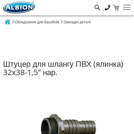
Пошук
Обладнання для басейнів
Закладні деталі
Home
Штуцер для шлангу ПВХ (ялинка)
32х38-1,5″ нар.
Перейти
до
кінця
галереї
зображень