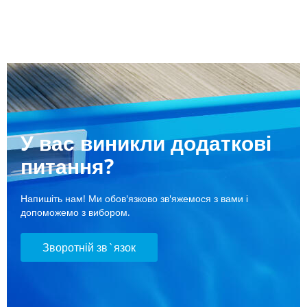
У вас виникли додаткові
питання?
Напишіть нам! Ми обов'язково зв'яжемося з вами і
допоможемо з вибором.
Зворотній зв`язок