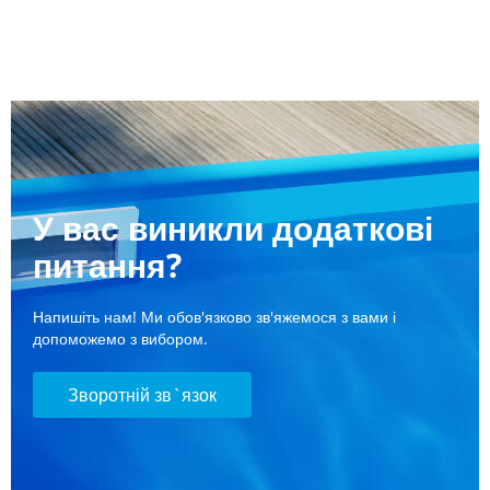
У вас виникли додаткові
питання?
Напишіть нам! Ми обов'язково зв'яжемося з вами і
допоможемо з вибором.
Зворотній зв`язок