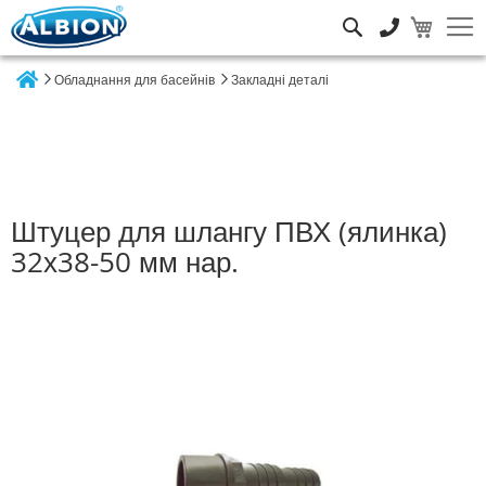
Пошук
Обладнання для басейнів
Закладні деталі
Home
Штуцер для шлангу ПВХ (ялинка)
32х38-50 мм нар.
Перейти
до
кінця
галереї
зображень