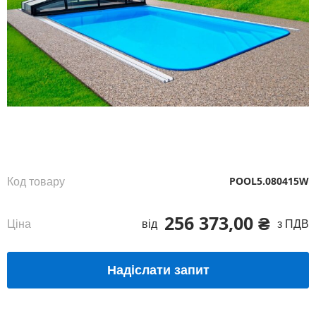
Перейти
до
початку
галереї
зображень
Код товару
POOL5.080415W
256 373,00 ₴
Ціна
від
з ПДВ
Надіслати запит