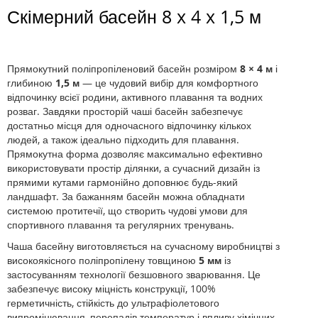
Скімерний басейн 8 x 4 x 1,5 м
Прямокутний поліпропіленовий басейн розміром
8 × 4 м
і
глибиною
1,5 м
— це чудовий вибір для комфортного
відпочинку всієї родини, активного плавання та водних
розваг. Завдяки просторій чаші басейн забезпечує
достатньо місця для одночасного відпочинку кількох
людей, а також ідеально підходить для плавання.
Прямокутна форма дозволяє максимально ефективно
використовувати простір ділянки, а сучасний дизайн із
прямими кутами гармонійно доповнює будь-який
ландшафт. За бажанням басейн можна обладнати
системою протитечії, що створить чудові умови для
спортивного плавання та регулярних тренувань.
Чаша басейну виготовляється на сучасному виробництві з
високоякісного поліпропілену товщиною
5 мм
із
застосуванням технології безшовного зварювання. Це
забезпечує високу міцність конструкції, 100%
герметичність, стійкість до ультрафіолетового
випромінювання, перепадів температур і впливу хімічних