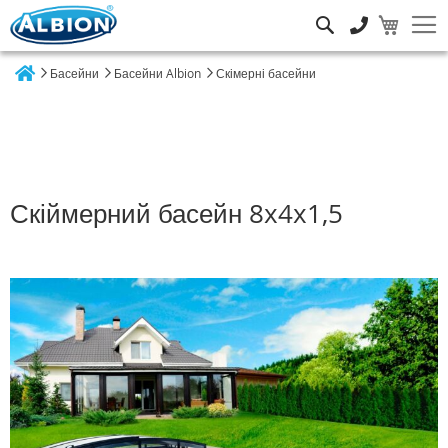
Пошук
Басейни
Басейни Albion
Скімерні басейни
Home
Скіймерний басейн 8x4x1,5
Перейти
до
кінця
галереї
зображень