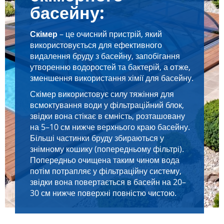
басейну:
Скімер
– це очисний пристрій, який
використовується для ефективного
видалення бруду з басейну, запобігання
утворенню водоростей та бактерій, а отже,
зменшення використання хімії для басейну.
Скімер використовує силу тяжіння для
всмоктування води у фільтраційний блок,
звідки вона стікає в ємність, розташовану
на 5–10 см нижче верхнього краю басейну.
Більші частинки бруду збираються у
знімному кошику (попередньому фільтрі).
Попередньо очищена таким чином вода
потім потрапляє у фільтраційну систему,
звідки вона повертається в басейн на 20–
30 см нижче поверхні повністю чистою.