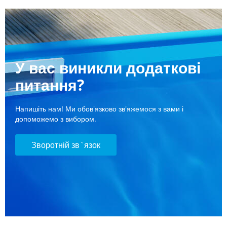
У вас виникли додаткові
питання?
Напишіть нам! Ми обов'язково зв'яжемося з вами і
допоможемо з вибором.
Зворотній зв`язок