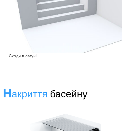
Сходи в лагуні
Н
акриття
басейну