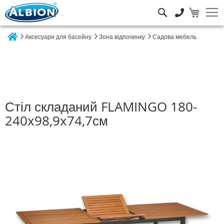
Пошук
Аксесуари для басейну
Зона відпочинку
Садова мебель
Home
Стіл складаний FLAMINGO 180-
240x98,9x74,7см
Перейти
до
кінця
галереї
зображень