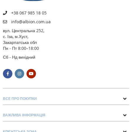
+38 067 985 18 05
info@albion.com.ua
вул. Центральна 252,
с. Іза, м.Хуст,
Закарпатська обл
Пн - Пт 8:00–18:00
Сб - Нд вихідний
ВСЕ ПРО ПОКУПКИ
Поради та рекомендації
ВАЖЛИВА ІНФОРМАЦІЯ
Про нас
Умови обміну та повернення
Контакти
КЛІЄНТСЬКА ЗОНА