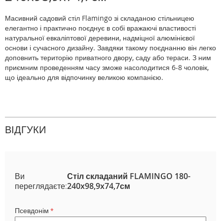
Масивний садовий стіл Flamingo зі складаною стільницею
елегантно і практично поєднує в собі вражаючі властивості
натуральної евкаліптової деревини, надміцної алюмінієвої
основи і сучасного дизайну. Завдяки такому поєднанню він легко
доповнить територію приватного двору, саду або тераси. З ним
приємним проведенням часу зможе насолодитися 6-8 чоловік,
що ідеально для відпочинку великою компанією.
ВІДГУКИ
Ви
Стіл складаний FLAMINGO 180-
переглядаєте:
240x98,9x74,7см
Псевдонім