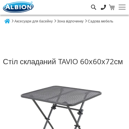
Пошук
Аксесуари для басейну
Зона відпочинку
Садова мебель
Home
Стіл складаний TAVIO 60x60x72см
Перейти
до
кінця
галереї
зображень