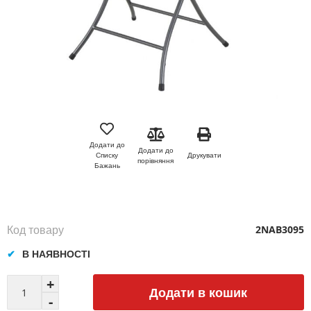
Перейти
до
початку
Додати до
Додати до
галереї
Друкувати
Списку
порівняння
зображень
Бажань
Код товару
2NAB3095
В НАЯВНОСТІ
Додати в кошик