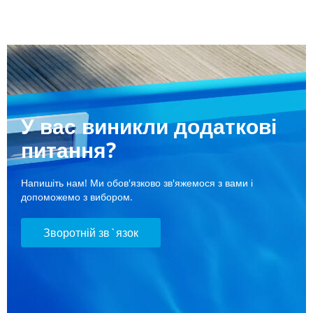
У вас виникли додаткові
питання?
Напишіть нам! Ми обов'язково зв'яжемося з вами і
допоможемо з вибором.
Зворотній зв`язок