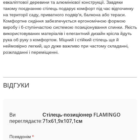
евкаліптової деревини та алюмінієвої конструкції. Завдяки
такому поєднанню стілець подарує комфорт під час відпочинку
на території саду, приватного подвір'я, балкона або тераси.
Комфортне сидіння забезпечується ергономічною формою
виробу і 6-ступінчастою системою позиціонування спинки. Якість
використовуваних матеріалів і елегантний дизайн крісла йдуть
рука об руку з комфортом. Міцний і стійкий стілець ще й
неймовірно легкий, що дуже важливо при частому складанні,
розкладанні і переміщенні.
ВІДГУКИ
Ви
Стілець-позиціонер FLAMINGO
переглядаєте:
71x61,9x107,1см
Псевдонім