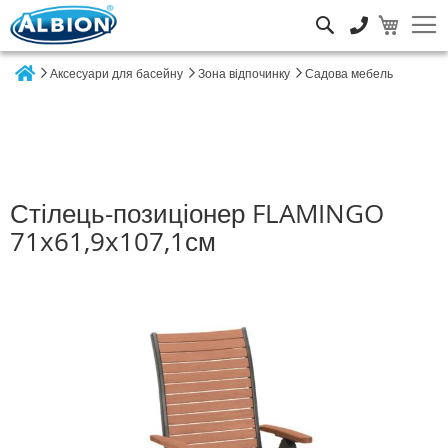
Пошук
Аксесуари для басейну
Зона відпочинку
Садова мебель
Home
Стілець-позиціонер FLAMINGO
71x61,9x107,1см
Перейти
до
кінця
галереї
зображень