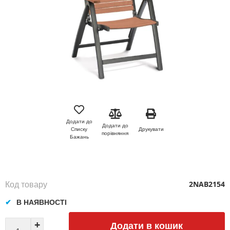
Перейти
до
початку
Додати до
Додати до
галереї
Друкувати
Списку
порівняння
зображень
Бажань
Код товару
2NAB2154
В НАЯВНОСТІ
Додати в кошик