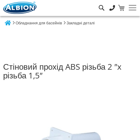
Пошук
Обладнання для басейнів
Закладні деталі
Home
Стіновий прохід ABS різьба 2 ″x
різьба 1,5″
Перейти
до
кінця
галереї
зображень