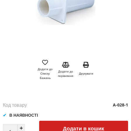
Перейти
до
початку
Додати до
Додати до
галереї
Друкувати
Списку
порівняння
зображень
Бажань
Код товару
A-028-1
В НАЯВНОСТІ
Додати в кошик