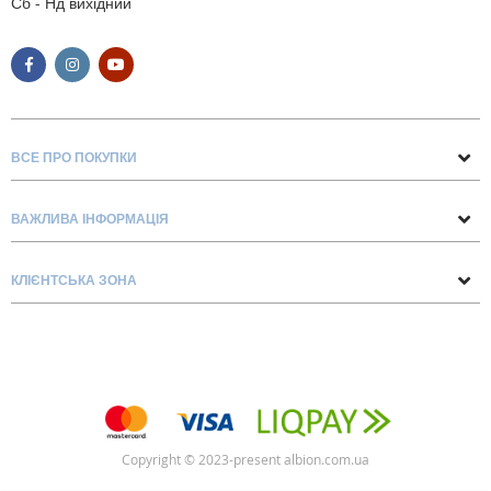
Сб - Нд вихідний
ВСЕ ПРО ПОКУПКИ
Поради та рекомендації
ВАЖЛИВА ІНФОРМАЦІЯ
Про нас
Умови обміну та повернення
Контакти
КЛІЄНТСЬКА ЗОНА
Доставка та оплата
Блог
Обліковий запис
Договір Оферти
Замовлення
Список бажань
Copyright © 2023-present albion.com.ua