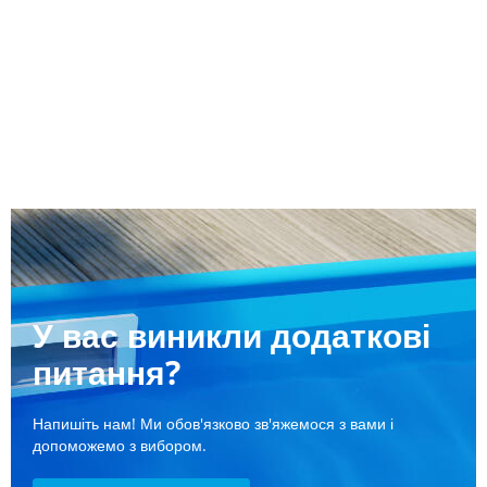
У вас виникли додаткові
питання?
Напишіть нам! Ми обов'язково зв'яжемося з вами і
допоможемо з вибором.