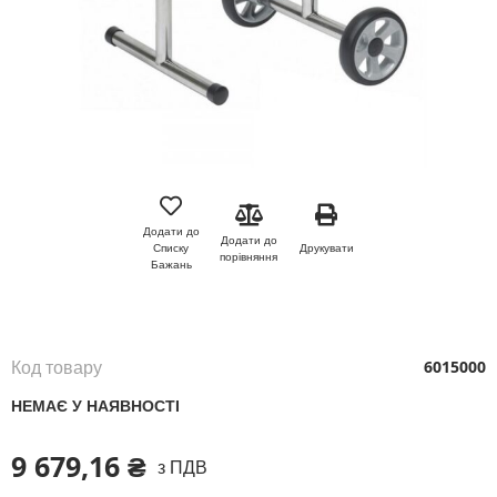
Перейти
до
початку
Додати до
Додати до
галереї
Друкувати
Списку
порівняння
зображень
Бажань
Код товару
6015000
НЕМАЄ У НАЯВНОСТІ
9 679,16 ₴
з ПДВ