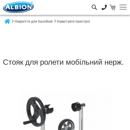
Пошук
Накриття для басейнів
Намотуючі пристрої
Home
Стояк для ролети мобільний нерж.
Перейти
до
кінця
галереї
зображень