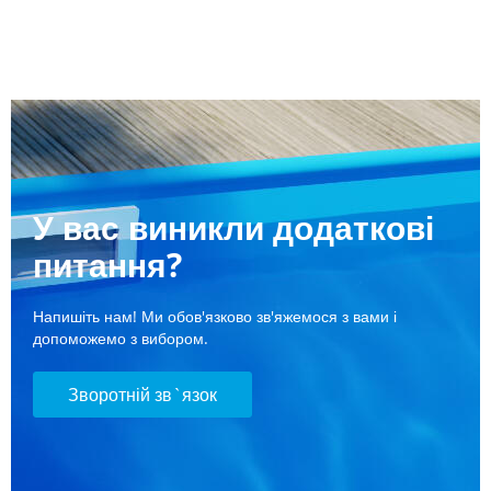
У вас виникли додаткові
питання?
Напишіть нам! Ми обов'язково зв'яжемося з вами і
допоможемо з вибором.
Зворотній зв`язок