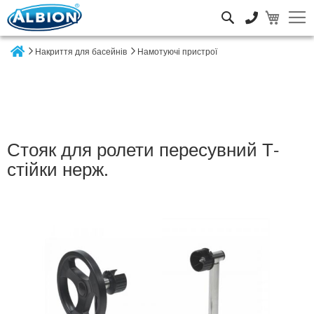
Пошук
Накриття для басейнів
Намотуючі пристрої
Home
Стояк для ролети пересувний Т-
стійки нерж.
Перейти
до
кінця
галереї
зображень