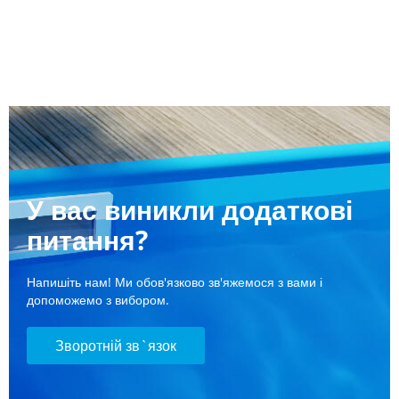
У вас виникли додаткові
питання?
Напишіть нам! Ми обов'язково зв'яжемося з вами і
допоможемо з вибором.
Зворотній зв`язок