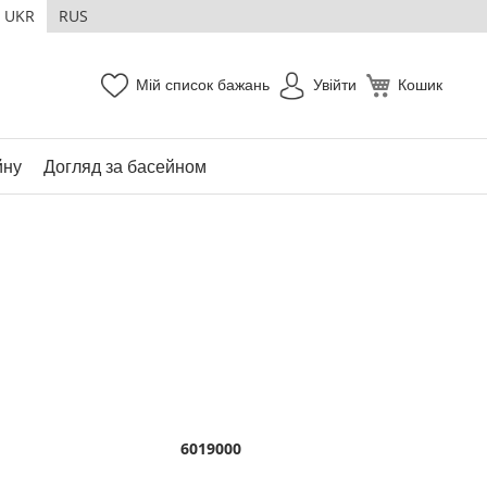
UKR
RUS
Мій список бажань
Увійти
Кошик
йну
Догляд за басейном
6019000