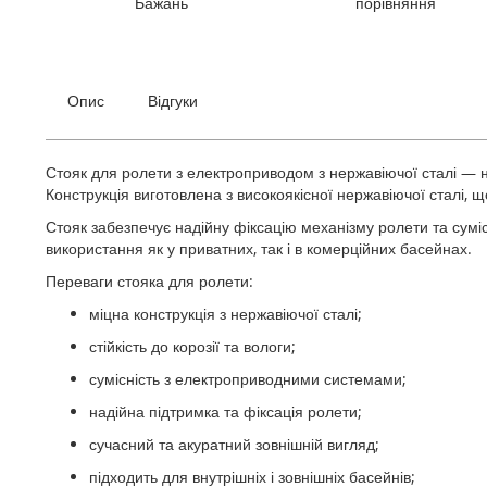
Бажань
порівняння
галереї
зображень
Опис
Відгуки
Стояк для ролети з електроприводом з нержавіючої сталі — 
Конструкція виготовлена з високоякісної нержавіючої сталі, що
Стояк забезпечує надійну фіксацію механізму ролети та сумі
використання як у приватних, так і в комерційних басейнах.
Переваги стояка для ролети:
міцна конструкція з нержавіючої сталі;
стійкість до корозії та вологи;
сумісність з електроприводними системами;
надійна підтримка та фіксація ролети;
сучасний та акуратний зовнішній вигляд;
підходить для внутрішніх і зовнішніх басейнів;