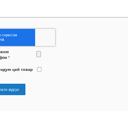
свою
фію
ендую цей товар
ати відгук