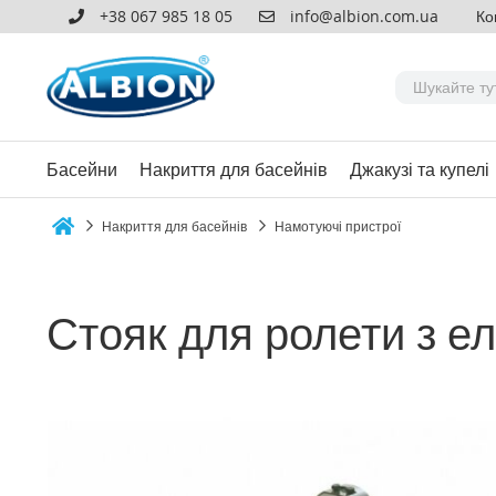
+38 067 985 18 05
info@albion.com.ua
Ко
Басейни
Накриття для басейнів
Джакузі та купелі
Накриття для басейнів
Намотуючі пристрої
Home
Стояк для ролети з е
Перейти
до
кінця
галереї