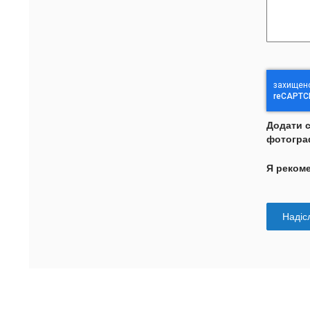
Додати 
фотогра
Я реком
Надісл