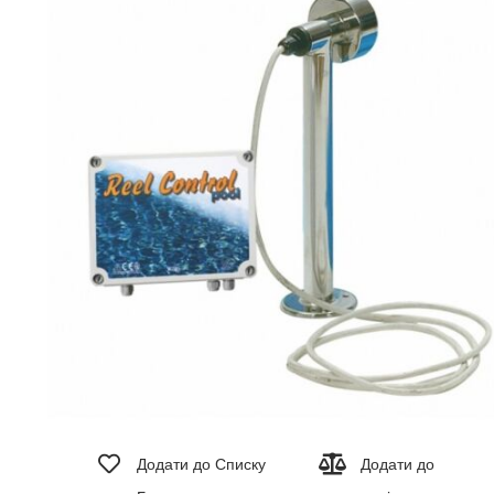
зображень
Перейти
до
Додати до Списку
Додати до
початку