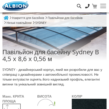
Пошук
Накриття для басейнів
Павільйони для басейнів
Home
Низькі павільйони
SYDNEY
Павільйон для басейну Sydney B
4,5 x 8,6 x 0,56 м
SYDNEY - дизайнерський корпус, який ми розробили для вас у
співпраці з дизайнерами з автомобільної промисловості. Не
тільки ентузіасти оцінять його наднизький профіль, елегантні
вигини та унікальний зовнішній вигляд.
Макс. КРИТА
ВИСОТА
КОЛІР
ПЛОЩА