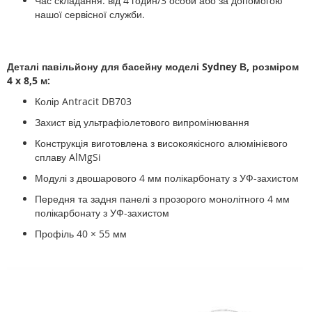
Час складання: від 4 годин/3 особи або за допомогою
нашої сервісної служби.
Деталі павільйону для басейну моделі Sydney В, розміром
4 x 8,5
м:
Колір Antracit DB703
Захист від ультрафіолетового випромінювання
Конструкція виготовлена ​​з високоякісного алюмінієвого
сплаву AlMgSi
Модулі з двошарового 4 мм полікарбонату з УФ-захистом
Передня та задня панелі з прозорого монолітного 4 мм
полікарбонату з УФ-захистом
Профіль 40 × 55 мм