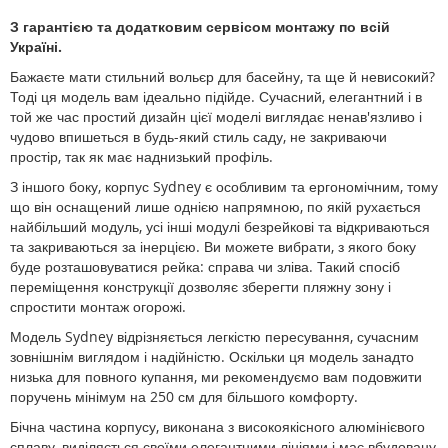
З гарантією та додатковим сервісом монтажу по всій
Україні.
Бажаєте мати стильний вольєр для басейну, та ще й невисокий?
Тоді ця модель вам ідеально підійде. Сучасний, елегантний і в
той же час простий дизайн цієї моделі виглядає ненав'язливо і
чудово впишеться в будь-який стиль саду, не закриваючи
простір, так як має наднизький профіль.
З іншого боку, корпус Sydney є особливим та ергономічним, тому
що він оснащений лише однією напрямною, по якій рухається
найбільший модуль, усі інші модулі безрейкові та відкриваються
та закриваються за інерцією. Ви можете вибрати, з якого боку
буде розташовуватися рейка: справа чи зліва. Такий спосіб
переміщення конструкції дозволяє зберегти пляжну зону і
спростити монтаж огорожі.
Модель Sydney відрізняється легкістю пересування, сучасним
зовнішнім виглядом і надійністю. Оскільки ця модель занадто
низька для повного купання, ми рекомендуємо вам подовжити
поручень мінімум на 250 см для більшого комфорту.
Бічна частина корпусу, виконана з високоякісного алюмінієвого
сплаву, виділяється своїми елегантними лініями і має вбудовану