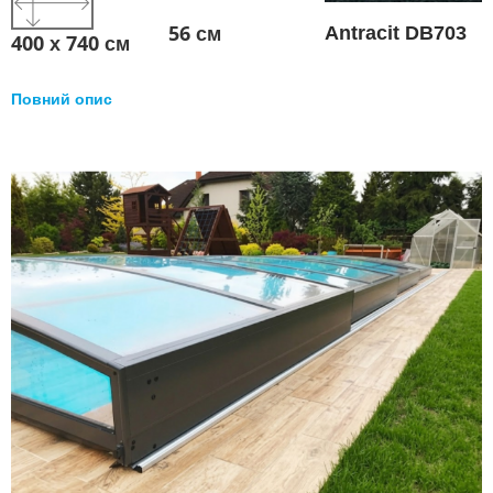
56 см
Antracit DB703
400 х 740 см
Повний опис
Перейти
до
кінця
галереї
зображень