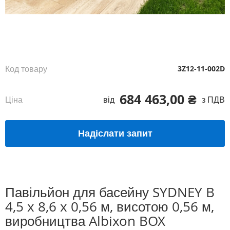
Перейти
до
початку
галереї
зображень
Код товару
3Z12-11-002D
684 463,00 ₴
Ціна
від
з ПДВ
Надіслати запит
Павільйон для басейну SYDNEY B
4,5 x 8,6 x 0,56 м, висотою 0,56 м,
виробництва Albixon BOX