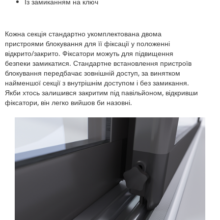
Із замиканням на ключ
Кожна секція стандартно укомплектована двома
пристроями блокування для її фіксації у положенні
відкрито/закрито. Фіксатори можуть для підвищення
безпеки замикатися. Стандартне встановлення пристроїв
блокування передбачає зовнішній доступ, за винятком
найменшої секції з внутрішнім доступом і без замикання.
Якби хтось залишився закритим під павільйоном, відкривши
фіксатори, він легко вийшов би назовні.