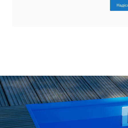
Надісл