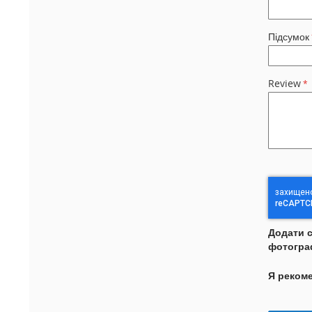
Підсумок
Review
Додати 
фотогра
Я реком