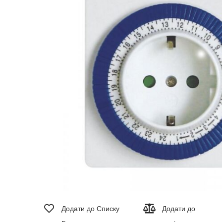
зображень
Перейти
до
Додати до Списку
Додати до
початку