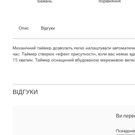
Бажань
порівняння
галереї
зображень
Опис
Відгуки
Механічний таймер дозволить легко налаштувати автоматичне
час. Таймер створює «ефект присутності», коли вас немає в
15 хвилин. Таймер оснащений вбудованою мережевою вилкою
ВІДГУКИ
Ви пере
Псевдоні