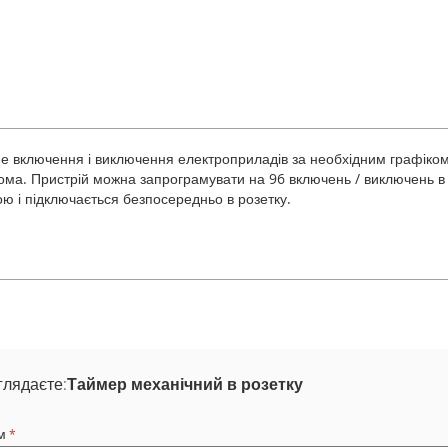
 включення і виключення електроприладів за необхідним графіком. 
дома. Пристрій можна запрограмувати на 96 включень / виключень в
 і підключається безпосередньо в розетку.
глядаєте:
Таймер механічний в розетку
м