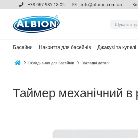
+38 067 985 18 05
info@albion.com.ua
Ко
Басейни
Накриття для басейнів
Джакузі та купелі
Обладнання для басейнів
Закладні деталі
Home
Таймер механічний в 
Перейти
до
кінця
галереї