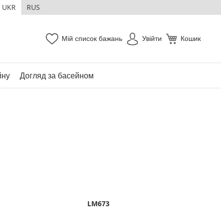
UKR
RUS
Мій список бажань
Увійти
Кошик
йну
Догляд за басейном
LM673