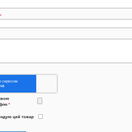
свою
фію
ендую цей товар