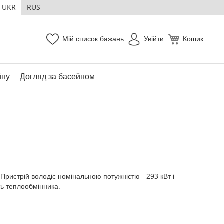
UKR
RUS
Мій список бажань
Увійти
Кошик
йну
Догляд за басейном
Пристрій володіє номінальною потужністю - 293 кВт і
ть теплообмінника.