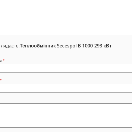
глядаєте:
Теплообмінник Secespol B 1000-293 кВт
м