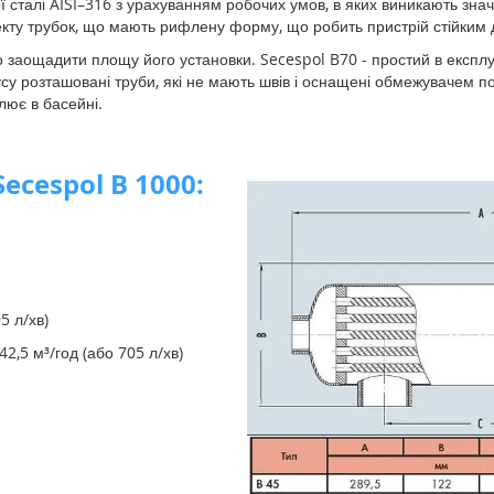
ї сталі AISI–316 з урахуванням робочих умов, в яких виникають значн
кту трубок, що мають рифлену форму, що робить пристрій стійким до
 заощадити площу його установки. Secespol B70 - простий в експлу
су розташовані труби, які не мають швів і оснащені обмежувачем п
улює в басейні.
ecespol B 1000:
5 л/хв)
2,5 м³/год (або 705 л/хв)