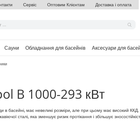
нтакти
Сервіс
Оптовим Клієнтам
Доставка і оплата
Сауни
Обладнання для басейнів
Аксесуари для басе
ники
ol B 1000-293 кВт
 в басейні, має невеликі розміри, але при цьому має високий ККД. 
авіючої сталі, яка зменшує ризик протікання і збільшує зносостійкіс