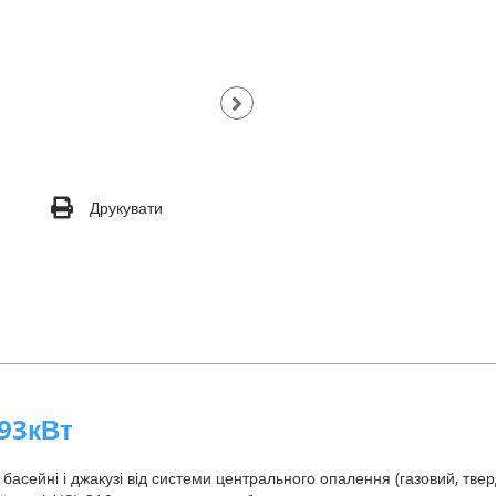
Друкувати
293кВт
басейні і джакузі від системи центрального опалення (газовий, тве