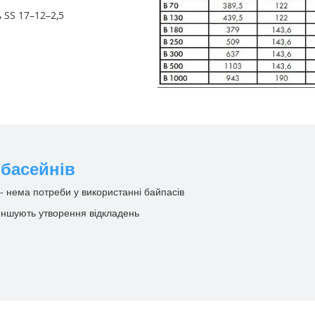
 SS 17–12–2,5
 басейнів
 - нема потреби у використанні байпасів
еншують утворення відкладень