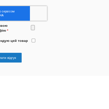
свою
фію
ендую цей товар
ати відгук