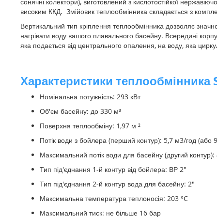
сонячні колектори), виготовлений з кислотостійкої нержавіючо
високим ККД.
Змійовик теплообмінника складається з компле
Вертикальний тип кріплення теплообмінника дозволяє значно
нагрівати воду вашого плавального басейну.
Всередині корпу
яка подається від центрального опалення, на воду, яка цирк
Характеристики теплообмінника S
Номінальна потужність: 293 кВт
Об'єм басейну: до 330 м³
Поверхня теплообміну: 1,97 м ²
Потік води з бойлера (перший контур): 5,7 м3/год (або 9
Максимальний потік води для басейну (другий контур): 4
Тип під'єднання 1-й контур від бойлера: ВР 2"
Тип під'єднання 2-й контур вода для басейну: 2"
Максимальна температура теплоносія: 203 °C
Максимальний тиск: не більше 16 бар