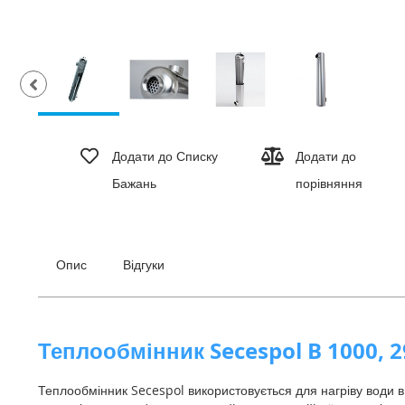
Перейти
до
Додати до Списку
Додати до
початку
Бажань
порівняння
галереї
зображень
Опис
Відгуки
Теплообмінник Secespol B 1000, 
Теплообмінник Secespol використовується для нагріву води в 