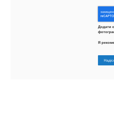
Додати 
фотогра
Я реком
Надісл