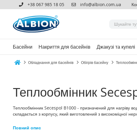
+38 067 985 18 05
info@albion.com.ua
Ко
Басейни
Накриття для басейнів
Джакузі та купелі
Обладнання для басейнів
Обігрів басейну
Теплообмін
Home
Теплообмінник Secesp
Теплообмінник Secespol B1000 - призначений для нагріву води
складається з корпусу, який виготовлений з високоміцної нерж
Повний опис