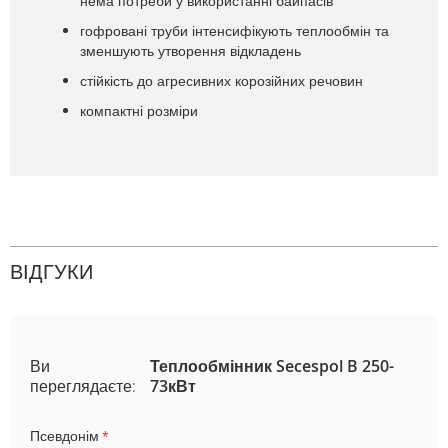
нема потреби у використанні байпасів
гофровані труби інтенсифікують теплообмін та
зменшують утворення відкладень
стійкість до агресивних корозійних речовин
компактні розміри
ВІДГУКИ
Ви
Теплообмінник Secespol B 250-
переглядаєте:
73кВт
Псевдонім