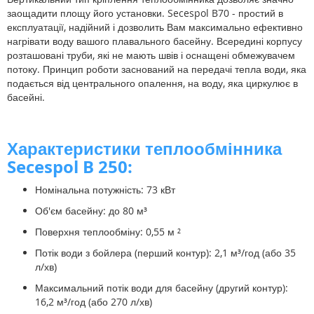
заощадити площу його установки. Secespol B70 - простий в
експлуатації, надійний і дозволить Вам максимально ефективно
нагрівати воду вашого плавального басейну.
Всередині корпусу
розташовані труби, які не мають швів і оснащені обмежувачем
потоку. Принцип роботи заснований на передачі тепла води, яка
подається від центрального опалення, на воду, яка циркулює в
басейні.
Характеристики теплообмінника
Secespol B 250:
Номінальна потужність: 73 кВт
Об'єм басейну: до 80 м³
Поверхня теплообміну: 0,55 м ²
Потік води з бойлера (перший контур): 2,1 м³/год (або 35
л/хв)
Максимальний потік води для басейну (другий контур):
16,2 м³/год (або 270 л/хв)