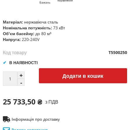
порівняння
зображень
Бажань
Матеріал:
нержавіюча сталь
Номінальна потужність:
73 кВт
Об'єм басейну:
до 80 м³
Напруга:
220-240V
Код товару
T5500250
В НАЯВНОСТІ
Додати в кошик
25 733,50 ₴
з ПДВ
Інформація про доставку
Задати запитання