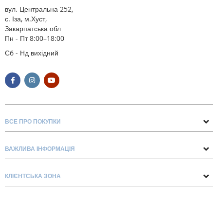
вул. Центральна 252,
с. Іза, м.Хуст,
Закарпатська обл
Пн - Пт 8:00–18:00
Сб - Нд вихідний
ВСЕ ПРО ПОКУПКИ
Поради та рекомендації
ВАЖЛИВА ІНФОРМАЦІЯ
Про нас
Умови обміну та повернення
Контакти
КЛІЄНТСЬКА ЗОНА
Доставка та оплата
Блог
Обліковий запис
Договір Оферти
Замовлення