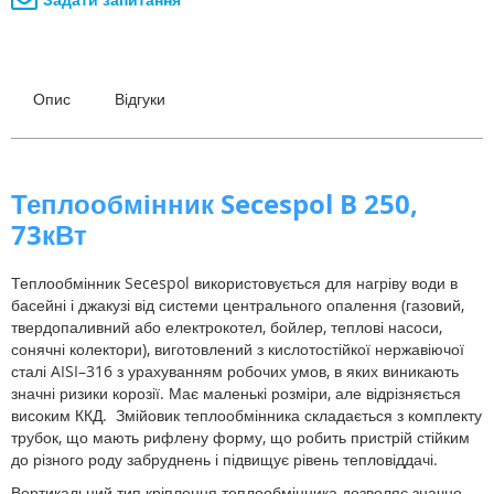
Опис
Відгуки
Теплообмінник Secespol B 250,
73кВт
Теплообмінник Secespol використовується для нагріву води в
басейні і джакузі від системи центрального опалення (газовий,
твердопаливний або електрокотел, бойлер, теплові насоси,
сонячні колектори), виготовлений з кислотостійкої нержавіючої
сталі AISI–316 з урахуванням робочих умов, в яких виникають
значні ризики корозії. Має маленькі розміри, але відрізняється
високим ККД.
Змійовик теплообмінника складається з комплекту
трубок, що мають рифлену форму, що робить пристрій стійким
до різного роду забруднень і підвищує рівень тепловіддачі.
Вертикальний тип кріплення теплообмінника дозволяє значно