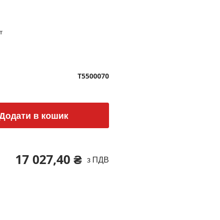
т
T5500070
Додати в кошик
17 027,40 ₴
з ПДВ