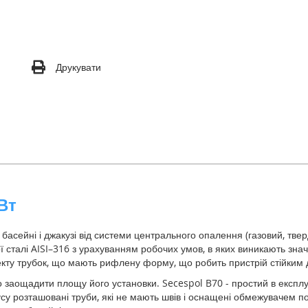
Друкувати
Вт
басейні і джакузі від системи центрального опалення (газовий, тве
ї сталі AISI–316 з урахуванням робочих умов, в яких виникають значн
кту трубок, що мають рифлену форму, що робить пристрій стійким до
 заощадити площу його установки. Secespol B70 - простий в експлу
су розташовані труби, які не мають швів і оснащені обмежувачем п