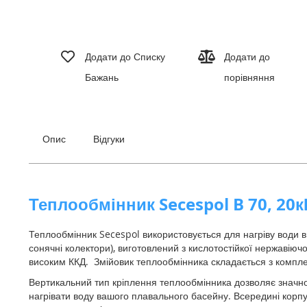
Перейти
до
Додати до Списку
Додати до
початку
Бажань
порівняння
галереї
зображень
Опис
Відгуки
Теплообмінник Secespol B 70, 20к
Теплообмінник Secespol використовується для нагріву води в 
сонячні колектори), виготовлений з кислотостійкої нержавіючо
високим ККД.
Змійовик теплообмінника складається з компле
Вертикальний тип кріплення теплообмінника дозволяє значно
нагрівати воду вашого плавального басейну.
Всередині корпу