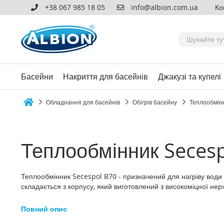
+38 067 985 18 05
info@albion.com.ua
Ко
Басейни
Накриття для басейнів
Джакузі та купелі
Обладнання для басейнів
Обігрів басейну
Теплообмін
Home
Теплообмінник Secesp
Теплообмінник Secespol B70 - призначений для нагріву води в
складається з корпусу, який виготовлений з високоміцної нерж
Повний опис