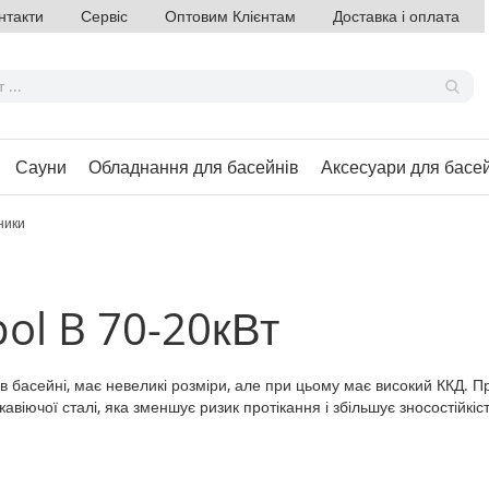
нтакти
Сервіс
Оптовим Клієнтам
Доставка і оплата
Сауни
Обладнання для басейнів
Аксесуари для басе
ники
ol B 70-20кВт
 басейні, має невеликі розміри, але при цьому має високий ККД. Пр
авіючої сталі, яка зменшує ризик протікання і збільшує зносостійкіс