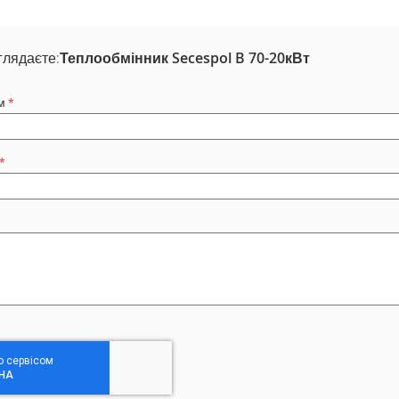
глядаєте:
Теплообмінник Secespol B 70-20кВт
м