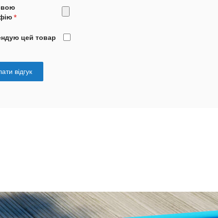
свою
фію
ендую цей товар
ати відгук