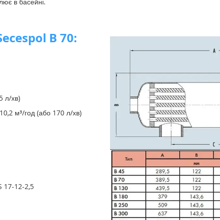
улює в басейні.
ecespol B 70:
5 л/хв)
0,2 м³/год (або 170 л/хв)
 17-12-2,5