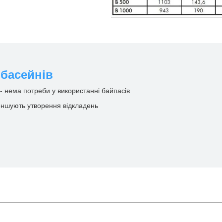
 басейнів
 - нема потреби у використанні байпасів
еншують утворення відкладень