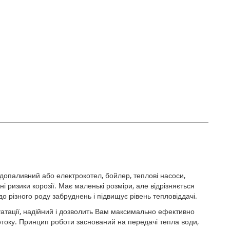
рдопаливний або електрокотел, бойлер, теплові насоси,
і ризики корозії. Має маленькі розміри, але відрізняється
 різного роду забруднень і підвищує рівень тепловіддачі.
атації, надійний і дозволить Вам максимально ефективно
отоку. Принцип роботи заснований на передачі тепла води,