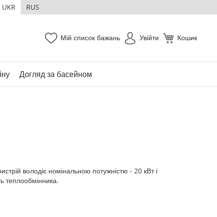
UKR
RUS
Мій список бажань
Увійти
Кошик
йну
Догляд за басейном
истрій володіє номінальною потужністю - 20 кВт і
ть теплообмінника.