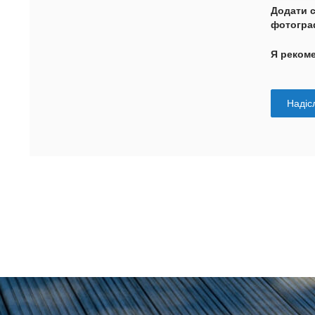
Додати 
фотогра
Я реком
Надісл