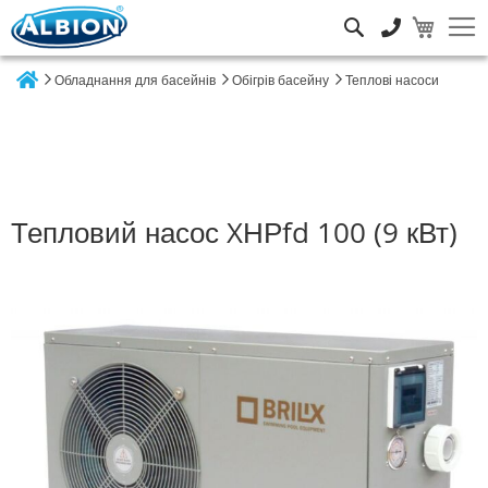
Пошук
Обладнання для басейнів
Обігрів басейну
Теплові насоси
Home
Тепловий насос XНРfd 100 (9 кВт)
Перейти
до
кінця
галереї
зображень