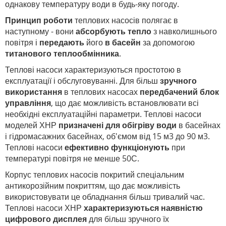
однакову температуру води в будь-яку погоду.
Принцип роботи
теплових насосів полягає в
наступному - вони
абсорбують тепло
з навколишнього
повітря і
передають
його
в басейн
за допомогою
титанового теплообмінника
.
Теплові насоси характеризуються простотою в
експлуатації і обслуговуванні.
Для більш
зручного
використання
в теплових насосах
передбачений блок
управління
, що дає можливість встановлювати всі
необхідні експлуатаційні параметри. Теплові насоси
моделей ХНР
призначені для обігріву води
в басейнах
і гідромасажних басейнах, об'ємом від 15 м3 до 90 м3.
Теплові насоси
ефективно функціонують
при
температурі повітря не менше 50С.
Корпус теплових насосів покритий спеціальним
антикорозійним покриттям, що дає можливість
використовувати це обладнання більш тривалий час.
Теплові насоси ХНР
характеризуються наявністю
цифрового дисплея
для більш зручного їх