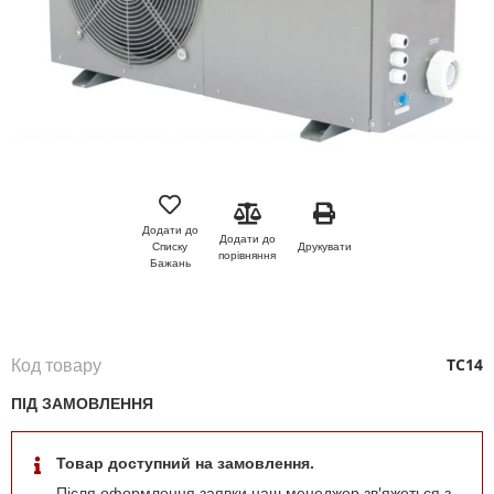
Перейти
до
початку
Додати до
Додати до
галереї
Друкувати
Списку
порівняння
зображень
Бажань
Код товару
TC14
ПІД ЗАМОВЛЕННЯ
Товар доступний на замовлення.
Після оформлення заявки наш менеджер зв'яжеться з