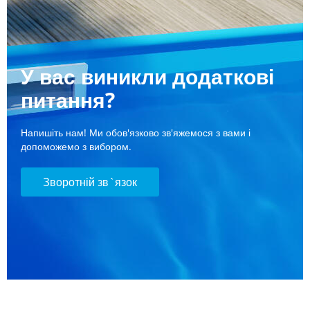
У вас виникли додаткові
питання?
Напишіть нам! Ми обов'язково зв'яжемося з вами і
допоможемо з вибором.
Зворотній зв`язок