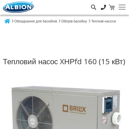
Пошук
Обладнання для басейнів
Обігрів басейну
Теплові насоси
Home
Тепловий насос XНРfd 160 (15 кВт)
Перейти
до
кінця
галереї
зображень