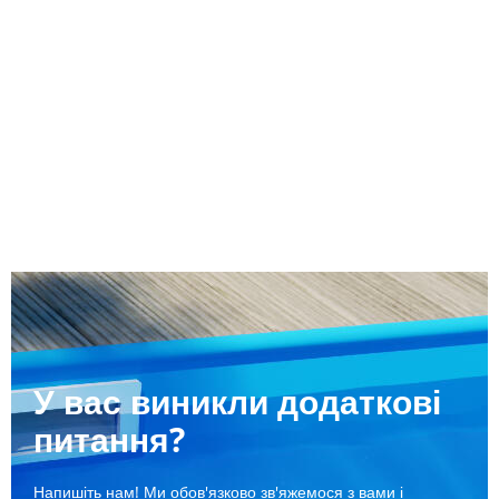
У вас виникли додаткові
питання?
Напишіть нам! Ми обов'язково зв'яжемося з вами і