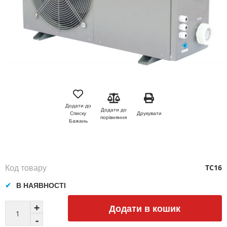
Перейти
до
початку
Додати до
Додати до
галереї
Друкувати
Списку
порівняння
зображень
Бажань
Код товару
TC16
В НАЯВНОСТІ
Додати в кошик