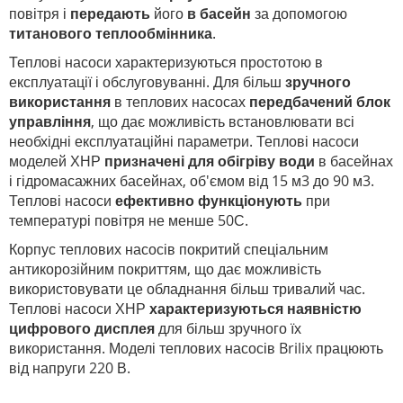
повітря і
передають
його
в басейн
за допомогою
титанового теплообмінника
.
Теплові насоси характеризуються простотою в
експлуатації і обслуговуванні.
Для більш
зручного
використання
в теплових насосах
передбачений блок
управління
, що дає можливість встановлювати всі
необхідні експлуатаційні параметри. Теплові насоси
моделей ХНР
призначені для обігріву води
в басейнах
і гідромасажних басейнах, об'ємом від 15 м3 до 90 м3.
Теплові насоси
ефективно функціонують
при
температурі повітря не менше 50С.
Корпус теплових насосів покритий спеціальним
антикорозійним покриттям, що дає можливість
використовувати це обладнання більш тривалий час.
Теплові насоси ХНР
характеризуються наявністю
цифрового дисплея
для більш зручного їх
використання. Моделі теплових насосів Brilix працюють
від напруги 220 В.