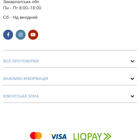
Закарпатська обл
Пн - Пт 8:00–18:00
Сб - Нд вихідний
ВСЕ ПРО ПОКУПКИ
Поради та рекомендації
ВАЖЛИВА ІНФОРМАЦІЯ
Про нас
Умови обміну та повернення
Контакти
КЛІЄНТСЬКА ЗОНА
Доставка та оплата
Блог
Обліковий запис
Договір Оферти
Замовлення
Список бажань