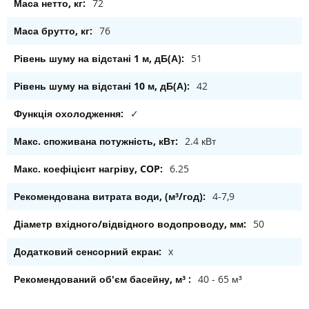
72
76
51
42
✓
2.4 кВт
6.25
4-7,9
50
x
40 - 65 м³