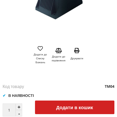
Перейти
до
початку
Додати до
Додати до
галереї
Друкувати
Списку
порівняння
зображень
Бажань
Код товару
TM04
В НАЯВНОСТІ
Додати в кошик