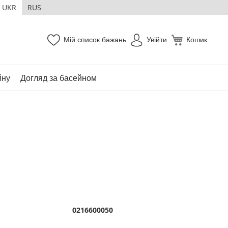
UKR
RUS
Мій список бажань
Увійти
Кошик
йну
Догляд за басейном
0216600050