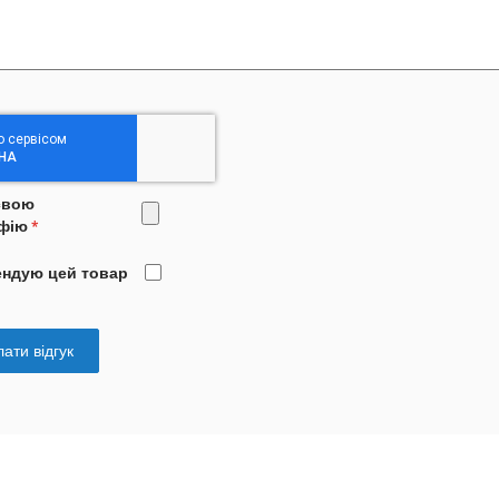
свою
фію
ендую цей товар
ати відгук