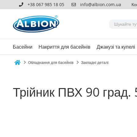
+38 067 985 18 05
info@albion.com.ua
Ко
Басейни
Накриття для басейнів
Джакузі та купелі
Обладнання для басейнів
Закладні деталі
Home
Трійник ПВХ 90 град.
Перейти
до
кінця
галереї