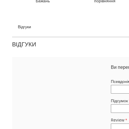
Бажань
порівняння
галереї
зображень
Відгуки
ВІДГУКИ
Ви пере
Псевдоні
Підсумок
Review