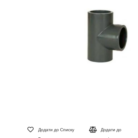
зображень
Перейти
до
Додати до Списку
Додати до
початку