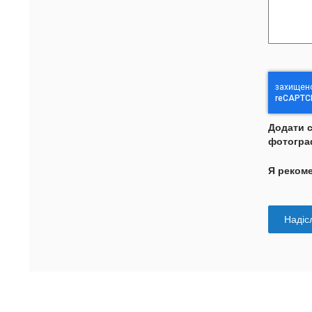
Додати 
фотогра
Я реком
Надісл