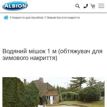
Пошук
Накриття для басейнів
Зимові батутні накриття
Home
Водяний мішок 1 м (обтяжувач для
зимового накриття)
Перейти
до
кінця
галереї
зображень