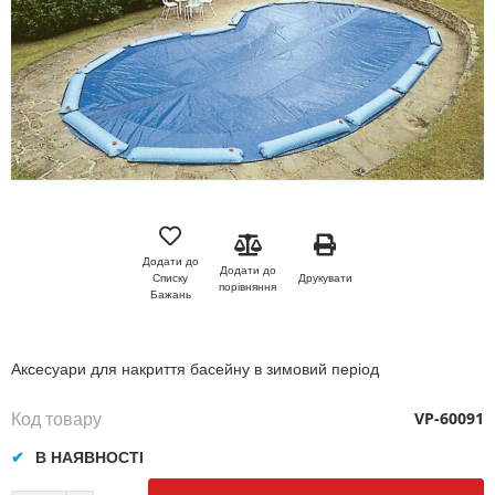
Перейти
до
початку
Додати до
Додати до
галереї
Друкувати
Списку
порівняння
зображень
Бажань
Аксесуари для накриття басейну в зимовий період
Код товару
VP-60091
В НАЯВНОСТІ