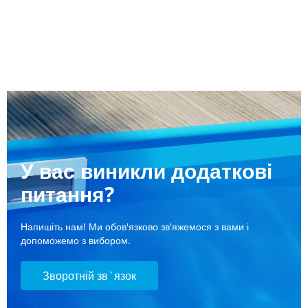
У вас виникли додаткові
питання?
Напишіть нам! Ми обов'язково зв'яжемося з вами і
допоможемо з вибором.
Зворотній зв`язок