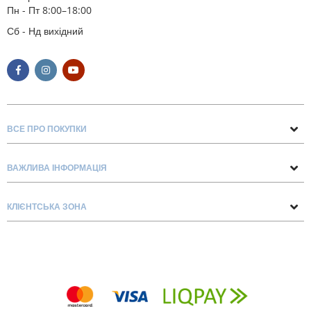
Пн - Пт 8:00–18:00
Сб - Нд вихідний
ВСЕ ПРО ПОКУПКИ
Поради та рекомендації
ВАЖЛИВА ІНФОРМАЦІЯ
Про нас
Умови обміну та повернення
Контакти
КЛІЄНТСЬКА ЗОНА
Доставка та оплата
Блог
Обліковий запис
Договір Оферти
Замовлення
Список бажань