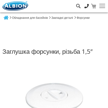
Пошук
Обладнання для басейнів
Закладні деталі
Форсунки
Home
Заглушка форсунки, різьба 1,5″
Перейти
до
кінця
галереї
зображень