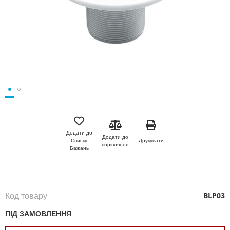
Перейти
до
початку
Додати до
Додати до
галереї
Друкувати
Списку
порівняння
зображень
Бажань
Код товару
BLP03
ПІД ЗАМОВЛЕННЯ