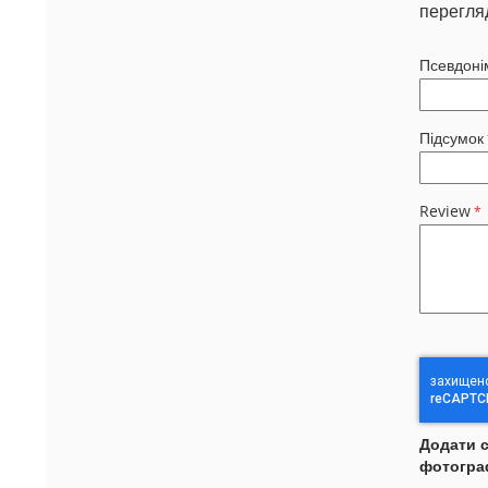
перегля
Псевдоні
Підсумок
Review
Додати 
фотогра