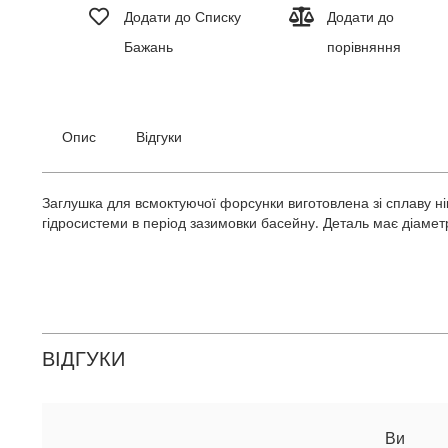
до
Додати до Списку
Додати до
початку
Бажань
порівняння
галереї
зображень
Опис
Відгуки
Заглушка для всмоктуючої форсунки виготовлена зі сплаву ні
гідросистеми в період зазимовки басейну. Деталь має діамет
ВІДГУКИ
Ви