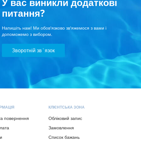
У вас виникли додаткові
питання?
Напишіть нам! Ми обов'язково зв'яжемося з вами і
допоможемо з вибором.
Зворотній зв`язок
РМАЦІЯ
КЛІЄНТСЬКА ЗОНА
та повернення
Обліковий запис
плата
Замовлення
и
Список бажань