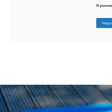
Я реком
Надісл