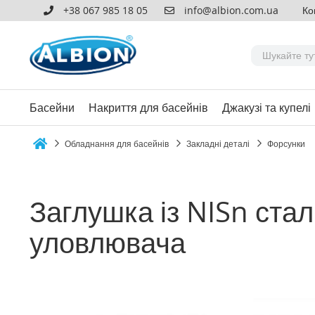
+38 067 985 18 05
info@albion.com.ua
Ко
Басейни
Накриття для басейнів
Джакузі та купелі
Обладнання для басейнів
Закладні деталі
Форсунки
Home
Заглушка із NISn ста
уловлювача
Перейти
до