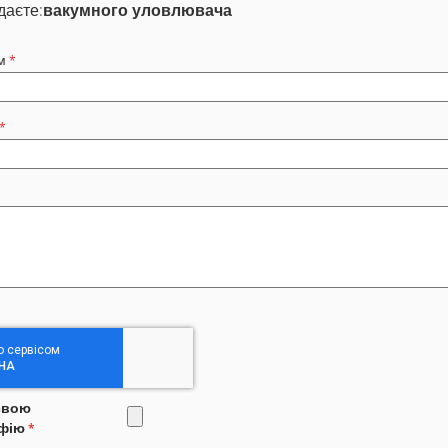
даєте:
вакумного уловлювача
м
свою
фію