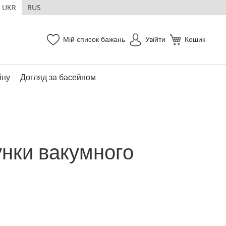
UKR
RUS
Мій список бажань
Увійти
Кошик
йну
Догляд за басейном
унки вакумного