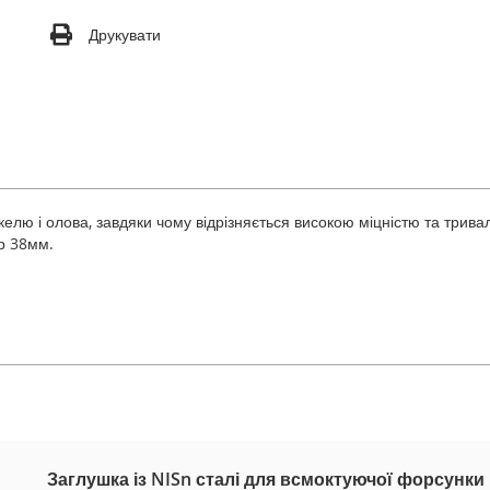
Друкувати
келю і олова, завдяки чому відрізняється високою міцністю та три
р 38мм.
Заглушка із NISn сталі для всмоктуючої форсунки