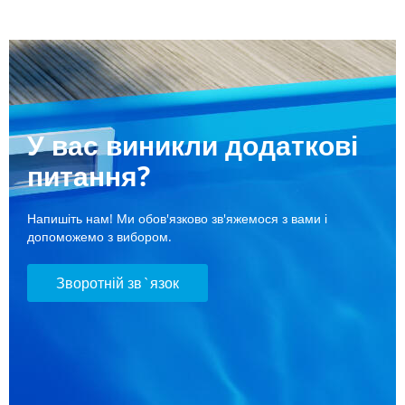
У вас виникли додаткові
питання?
Напишіть нам! Ми обов'язково зв'яжемося з вами і
допоможемо з вибором.
Зворотній зв`язок