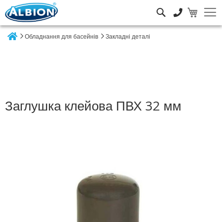
Пошук
Обладнання для басейнів
Закладні деталі
Home
Заглушка клейова ПВХ 32 мм
Перейти
до
кінця
галереї
зображень