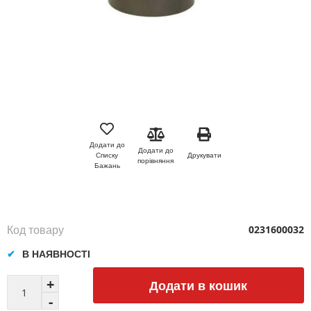
Перейти
до
початку
Додати до
Додати до
галереї
Друкувати
Списку
порівняння
зображень
Бажань
Код товару
0231600032
В НАЯВНОСТІ
Додати в кошик