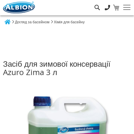
Пошук
Догляд за басейном
Хімія для басейну
Home
Засіб для зимової консервації
Azuro Zima 3 л
Перейти
до
кінця
галереї
зображень