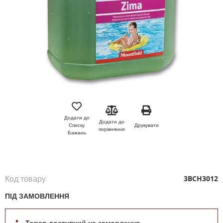
Перейти
до
початку
Додати до
Додати до
галереї
Друкувати
Списку
порівняння
зображень
Бажань
Код товару
3BCH3012
ПІД ЗАМОВЛЕННЯ
Товар доступний на замовлення.