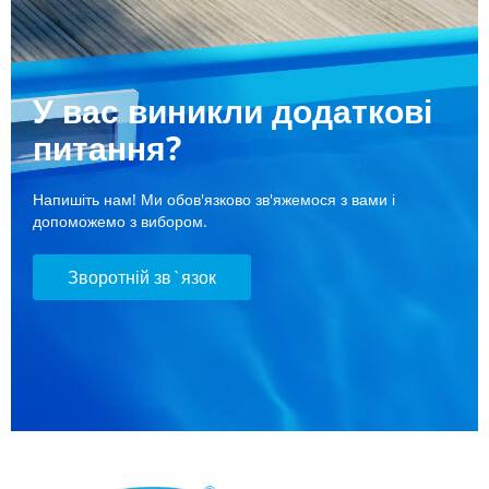
У вас виникли додаткові
питання?
Напишіть нам! Ми обов'язково зв'яжемося з вами і
допоможемо з вибором.
Зворотній зв`язок