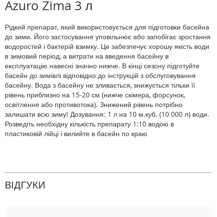
Azuro Zima 3 л
Рідкий препарат, який використовується для підготовки басейна
до зими. Його застосування уповільнює або запобігає зростання
водоростей і бактерій взимку. Це забезпечує хорошу якість води
в зимовий період, а витрати на введення басейну в
експлуатацію навесні значно нижче. В кінці сезону підготуйте
басейн до зимівлі відповідно до інструкцій з обслуговування
басейну. Вода з басейну не зливається, знижується тільки її
рівень приблизно на 15-20 см (нижче скімера, форсунок,
освітлення або противотока). Знижений рівень потрібно
залишати всю зиму! Дозування: 1 л на 10 м.куб. (10 000 л) води.
Розведіть необхідну кількість препарату 1:10 водою в
пластиковій лійці і вилийте в басейн по краю
ВІДГУКИ