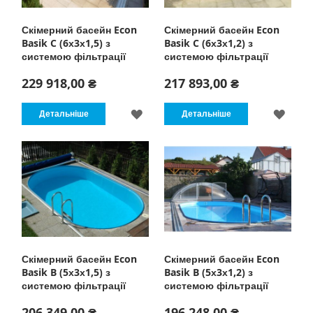
Скімерний басейн Econ
Скімерний басейн Econ
Basik C (6х3х1,5) з
Basik C (6х3х1,2) з
системою фільтрації
системою фільтрації
229 918,00 ₴
217 893,00 ₴
ДОДАТИ
ДОД
Детальніше
Детальніше
ДО
ДО
СПИСКУ
СПИ
БАЖАНЬ
БАЖ
Скімерний басейн Econ
Скімерний басейн Econ
Basik B (5х3х1,5) з
Basik B (5х3х1,2) з
системою фільтрації
системою фільтрації
206 349,00 ₴
196 248,00 ₴