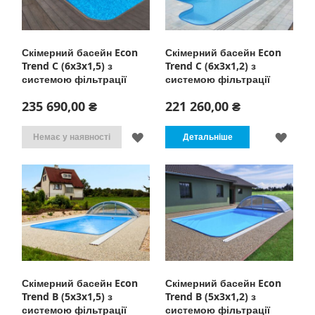
Скімерний басейн Econ
Скімерний басейн Econ
Trend C (6x3x1,5) з
Trend C (6x3x1,2) з
системою фільтрації
системою фільтрації
235 690,00 ₴
221 260,00 ₴
ДОДАТИ
ДОД
Немає у наявності
Детальніше
ДО
ДО
СПИСКУ
СПИ
БАЖАНЬ
БАЖ
Скімерний басейн Econ
Скімерний басейн Econ
Trend B (5x3x1,5) з
Trend B (5x3x1,2) з
системою фільтрації
системою фільтрації