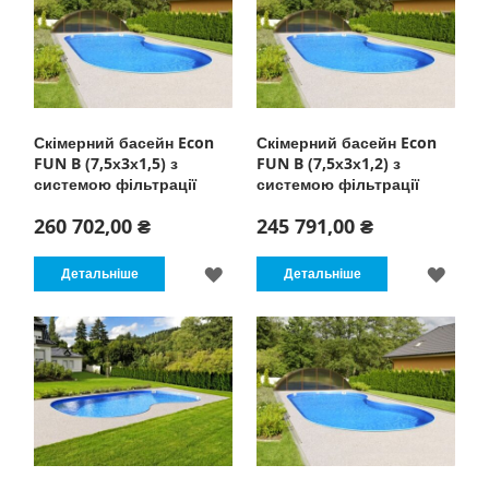
БАЖАНЬ
БАЖ
Скімерний басейн Econ
Скімерний басейн Econ
FUN B (7,5х3х1,5) з
FUN B (7,5х3х1,2) з
системою фільтрації
системою фільтрації
260 702,00 ₴
245 791,00 ₴
ДОДАТИ
ДОД
Детальніше
Детальніше
ДО
ДО
СПИСКУ
СПИ
БАЖАНЬ
БАЖ