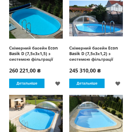
СПИСКУ
СПИ
БАЖАНЬ
БАЖ
Скімерний басейн Econ
Скімерний басейн Econ
Basik D (7,5х3х1,5) з
Basik D (7,5х3х1,2) з
системою фільтрації
системою фільтрації
260 221,00 ₴
245 310,00 ₴
ДОДАТИ
ДОД
Детальніше
Детальніше
ДО
ДО
СПИСКУ
СПИ
БАЖАНЬ
БАЖ