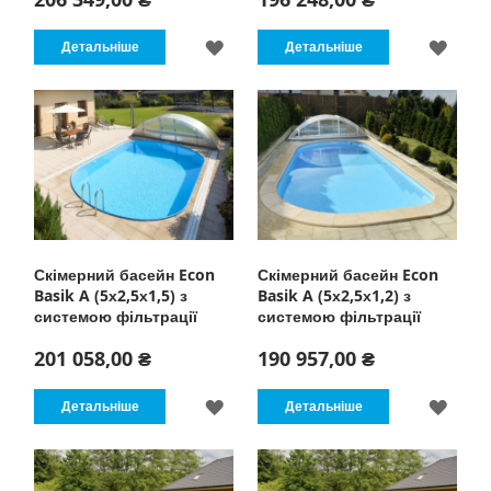
ДОДАТИ
ДОД
Детальніше
Детальніше
ДО
ДО
СПИСКУ
СПИ
БАЖАНЬ
БАЖ
Скімерний басейн Econ
Скімерний басейн Econ
Basik A (5х2,5х1,5) з
Basik A (5х2,5х1,2) з
системою фільтрації
системою фільтрації
201 058,00 ₴
190 957,00 ₴
ДОДАТИ
ДОД
Детальніше
Детальніше
ДО
ДО
СПИСКУ
СПИ