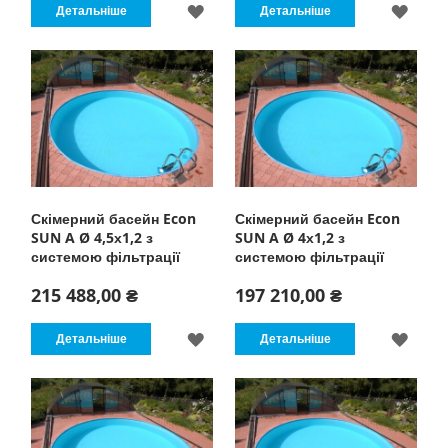
ДОДАТИ
ДОД
Детальніше
Детальніше
ДО
ДО
СПИСКУ
СПИ
БАЖАНЬ
БАЖ
Скімерний басейн Econ
Скімерний басейн Econ
SUN A Ø 4,5х1,2 з
SUN A Ø 4х1,2 з
системою фільтрації
системою фільтрації
215 488,00 ₴
197 210,00 ₴
ДОДАТИ
ДОД
Детальніше
Детальніше
ДО
ДО
СПИСКУ
СПИ
БАЖАНЬ
БАЖ