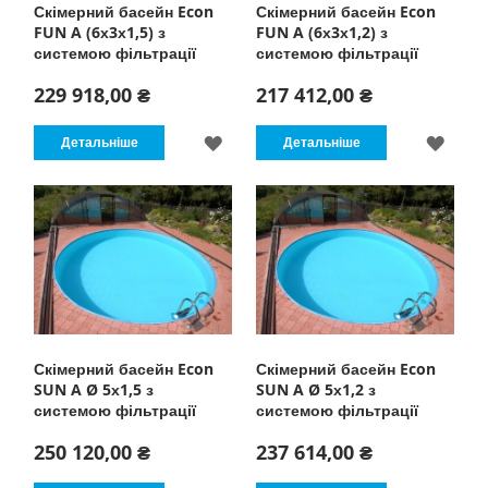
Скімерний басейн Econ
Скімерний басейн Econ
FUN A (6х3х1,5) з
FUN A (6х3х1,2) з
системою фільтрації
системою фільтрації
229 918,00 ₴
217 412,00 ₴
ДОДАТИ
ДОД
Детальніше
Детальніше
ДО
ДО
СПИСКУ
СПИ
БАЖАНЬ
БАЖ
Скімерний басейн Econ
Скімерний басейн Econ
SUN A Ø 5х1,5 з
SUN A Ø 5х1,2 з
системою фільтрації
системою фільтрації
250 120,00 ₴
237 614,00 ₴