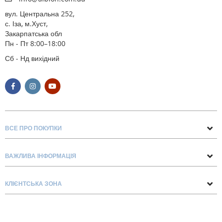
вул. Центральна 252,
с. Іза, м.Хуст,
Закарпатська обл
Пн - Пт 8:00–18:00
Сб - Нд вихідний
ВСЕ ПРО ПОКУПКИ
Поради та рекомендації
ВАЖЛИВА ІНФОРМАЦІЯ
Про нас
Умови обміну та повернення
Контакти
КЛІЄНТСЬКА ЗОНА
Доставка та оплата
Блог
Обліковий запис
Договір Оферти
Замовлення