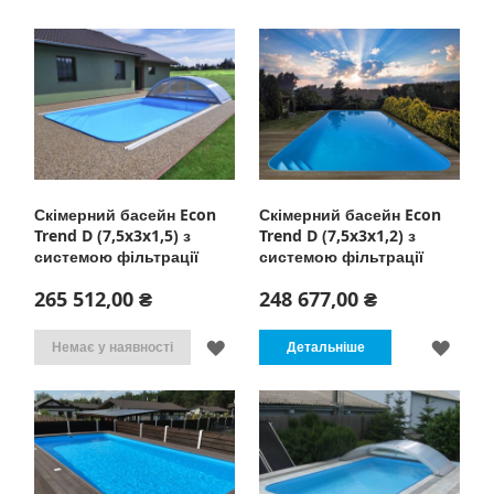
Скімерний басейн Econ
Скімерний басейн Econ
Trend D (7,5x3x1,5) з
Trend D (7,5x3x1,2) з
системою фільтрації
системою фільтрації
265 512,00 ₴
248 677,00 ₴
ДОДАТИ
ДОД
Немає у наявності
Детальніше
ДО
ДО
СПИСКУ
СПИ
БАЖАНЬ
БАЖ