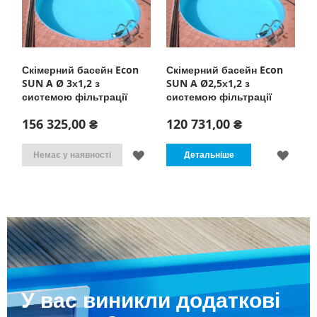
Скімерний басейн Econ
Скімерний басейн Econ
SUN A Ø 3х1,2 з
SUN A Ø2,5х1,2 з
системою фільтрації
системою фільтрації
156 325,00 ₴
120 731,00 ₴
ДОДАТИ
ДОД
Немає у наявності
Детальніше
ДО
ДО
СПИСКУ
СПИ
БАЖАНЬ
БАЖ
У вас виникли додаткові